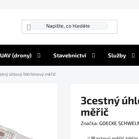
UAV (drony)
Stavebnictví
Služby
stný úhlový štěrbinový měřič
3cestný úhl
měřič
Značka:
GOECKE SCHWEL
Plastový měřič trhlin