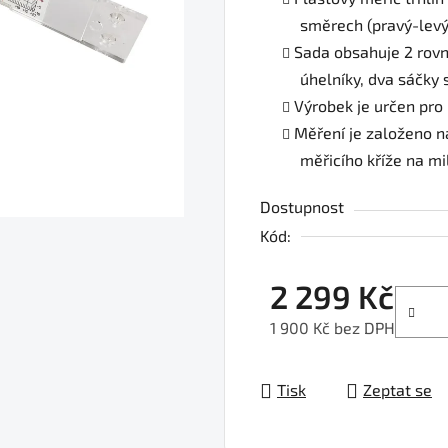
směrech (pravý-levý,
Sada obsahuje 2 rovn
úhelníky, dva sáčky 
Výrobek je určen pro m
Měření je založeno n
měřicího kříže na mi
Dostupnost
Kód:
2 299 Kč
1 900 Kč bez DPH
Měrná cena:
Tisk
Zeptat se