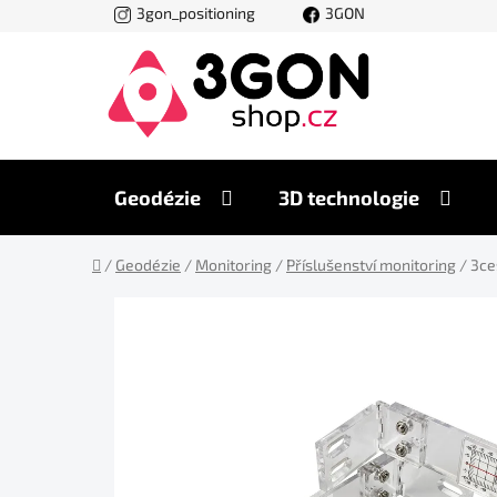
Přejít
3gon_positioning
3GON
na
obsah
Geodézie
3D technologie
Domů
/
Geodézie
/
Monitoring
/
Příslušenství monitoring
/
3ce