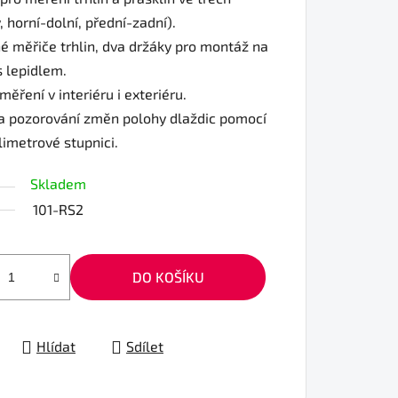
 horní-dolní, přední-zadní).
é měřiče trhlin, dva držáky pro montáž na
s lepidlem.
ěření v interiéru i exteriéru.
a pozorování změn polohy dlaždic pomocí
limetrové stupnici.
Skladem
101-RS2
DO KOŠÍKU
Hlídat
Sdílet