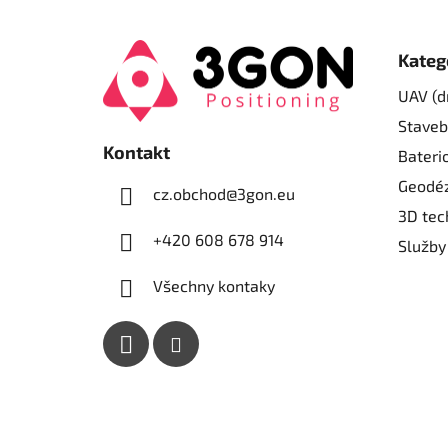
Z
á
Kateg
p
UAV (d
a
Staveb
t
Kontakt
í
Bateri
Geodéz
cz.obchod
@
3gon.eu
3D tec
+420 608 678 914
Služby
Všechny kontaky