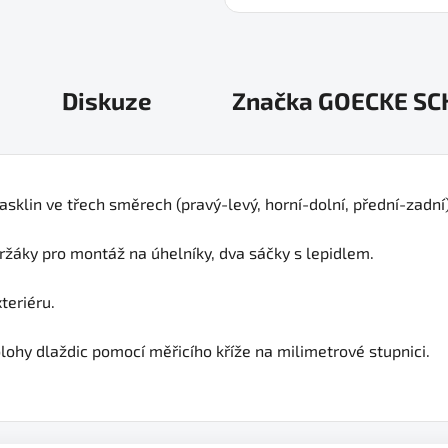
Diskuze
Značka
GOECKE S
rasklin ve třech směrech (pravý-levý, horní-dolní, přední-zadní)
ržáky pro montáž na úhelníky, dva sáčky s lepidlem.
teriéru.
ohy dlaždic pomocí měřicího kříže na milimetrové stupnici.