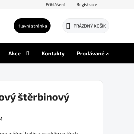
Přihlášení
Registrace
Hlavní stránka
PRÁZDNÝ KOŠÍK
NÁKUPNÍ
KOŠÍK
Akce
Kontakty
Prodávané značky
ový štěrbinový
M
 pro měření trhlin a prasklin ve třech