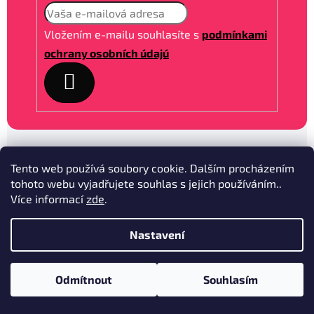
Vložením e-mailu souhlasíte s
podmínkami
ochrany osobních údajú
PRIHLÁSIT
SE
Tento web používá soubory cookie. Dalším procházením
tohoto webu vyjadřujete souhlas s jejich používáním..
Z
Více informací
zde
.
á
p
Nastavení
a
t
Odmítnout
Souhlasím
📍
Nová adresa prodejny:
Výtvarnická 835, 156 00
í
Kontakt
Praha-Zbraslav
✕