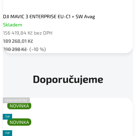
DJI MAVIC 3 ENTERPRISE EU-C1 + SW Avag
Skladem
156 419,84 Kč bez DPH
189 268,01 Kč
210 298 Kč
(–10 %)
Doporučujeme
CENA NA DOTAZ
CENA NA DOTAZ
CENA NA DOTAZ
AKCE
NOVINKA
NOVINKA
TIP
TIP
NOVINKA
TIP