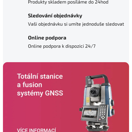
Produkty skladem posíláme do 24hod
p
Sledování objednávky
r
Vaši objednávku si umíte jednoduše sledovat
o
Online podpora
m
Online podpora k dispozici 24/7
ě
ř
e
n
í
a
s
b