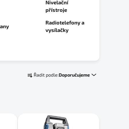
Nivelační
přístroje
Radiotelefony a
jany
vysílačky
Ř
Řadit podle:
Doporučujeme
a
z
e
n
í
p
r