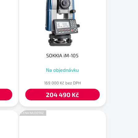
o
d
u
k
t
ů
SOKKIA iM-105
Na objednávku
169 000 Kč bez DPH
204 490 Kč
CENA NA DOTAZ