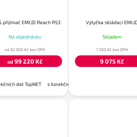
 přijímač EMLID Reach RS3
Výtyčka skládací EMLI
Na objednávku
Skladem
od 82 000 Kč bez DPH
7 500 Kč bez DPH
99 220 Kč
9 075 Kč
od
ekčních dat TopNET
s korekčními daty TopNET