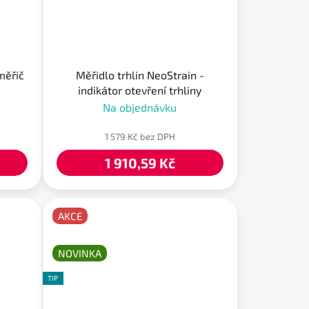
měřič
Měřidlo trhlin NeoStrain -
indikátor otevření trhliny
Na objednávku
1 579 Kč bez DPH
1 910,59 Kč
AKCE
NOVINKA
TIP