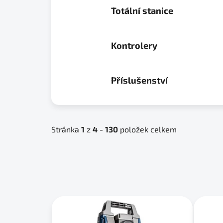
Totální stanice
Kontrolery
Příslušenství
Stránka
1
z
4
-
130
položek celkem
V
ý
p