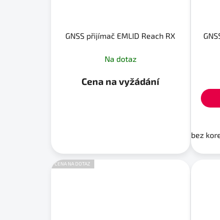
GNSS přijímač EMLID Reach RX
GNSS
Na dotaz
Cena na vyžádání
bez kor
CENA NA DOTAZ