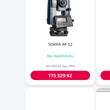
i
s
p
r
o
d
u
SOKKIA iM-52
k
Na objednávku
t
ů
144 900 Kč bez DPH
175 329 Kč
CENA NA D