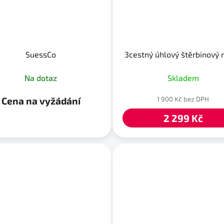
SuessCo
3cestný úhlový štěrbinový 
Na dotaz
Skladem
Cena na vyžádání
1 900 Kč bez DPH
2 299 Kč