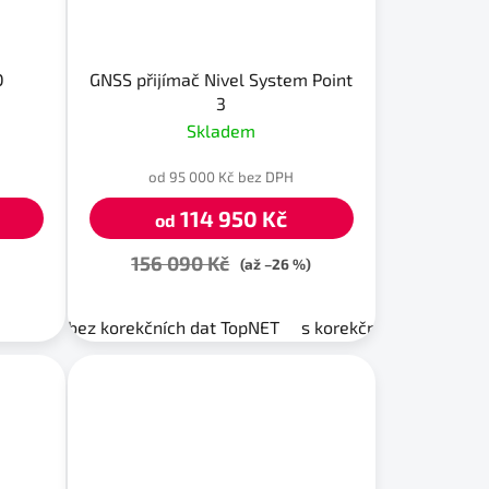
D
GNSS přijímač Nivel System Point
3
Skladem
od 95 000 Kč bez DPH
114 950 Kč
od
156 090 Kč
(až –26 %)
bez korekčních dat TopNET
s korekčními daty TopN