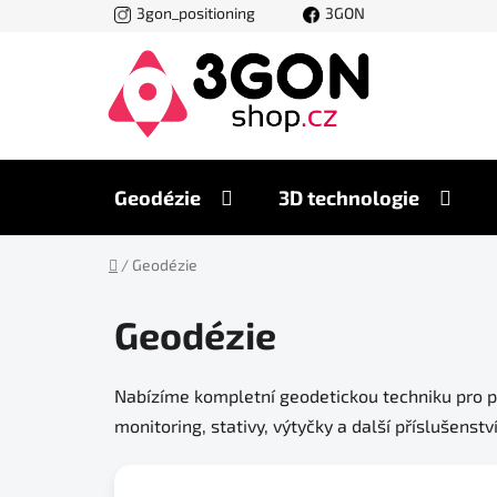
Přejít
3gon_positioning
3GON
na
obsah
Geodézie
3D technologie
Domů
/
Geodézie
Geodézie
Nabízíme kompletní geodetickou techniku pro prof
monitoring, stativy, výtyčky a další příslušenst