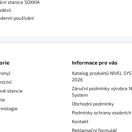
ální stanice SOKKIA
odézii
odenní používání
orie
Informace pro vás
rony)
Katalog produktů NIVEL SY
2026
nictví
Záruční podmínky výrobce N
ové stancie
System
ie
Obchodní podmínky
hnologie
Podmínky ochrany osobních
Kontakt
Reklamační formulář