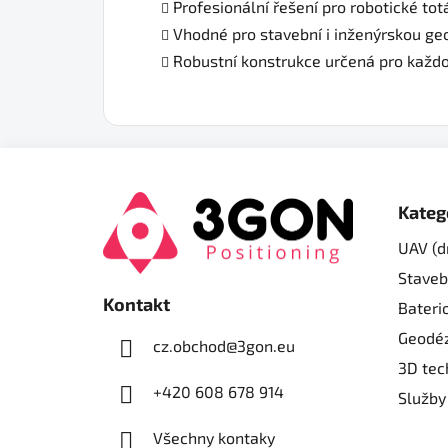
Profesionální řešení pro robotické tot
Vhodné pro stavební i inženýrskou ge
Robustní konstrukce určená pro každ
Z
á
Kateg
p
UAV (d
a
Staveb
t
Kontakt
í
Bateri
Geodéz
cz.obchod
@
3gon.eu
3D tec
+420 608 678 914
Služby
Všechny kontaky