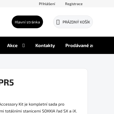
Přihlášení
Registrace
Hlavní stránka
PRÁZDNÝ KOŠÍK
NÁKUPNÍ
KOŠÍK
Akce
Kontakty
Prodávané značky
PR5
ccessory Kit je kompletní sada pro
ými totálními stanicemi SOKKIA řad SX a iX.