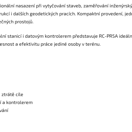
onální nasazení při vytyčování staveb, zaměřování inženýrskýc
ukcí i dalších geodetických pracích. Kompaktní provedení, je
ečných prostojů.
ní stanicí i datovým kontrolerem představuje RC-PR5A ideáln
esnost a efektivitu práce jediné osoby v terénu.
ztrátě cíle
í a kontrolerem
vání