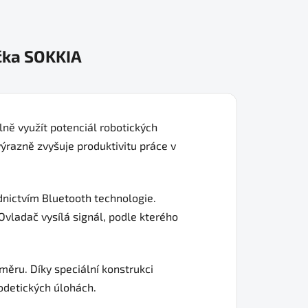
čka
SOKKIA
lně využít potenciál robotických
ýrazně zvyšuje produktivitu práce v
dnictvím Bluetooth technologie.
Ovladač vysílá signál, podle kterého
směru. Díky speciální konstrukci
odetických úlohách.