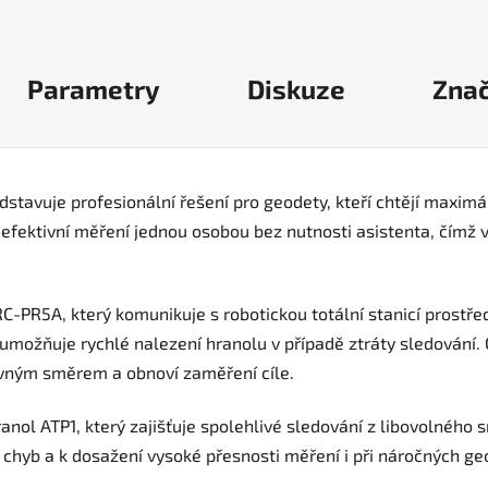
Parametry
Diskuze
Zna
stavuje profesionální řešení pro geodety, kteří chtějí maximá
efektivní měření jednou osobou bez nutnosti asistenta, čímž v
C-PR5A, který komunikuje s robotickou totální stanicí prostře
umožňuje rychlé nalezení hranolu v případě ztráty sledování. 
ávným směrem a obnoví zaměření cíle.
anol ATP1, který zajišťuje spolehlivé sledování z libovolného 
chyb a k dosažení vysoké přesnosti měření i při náročných ge