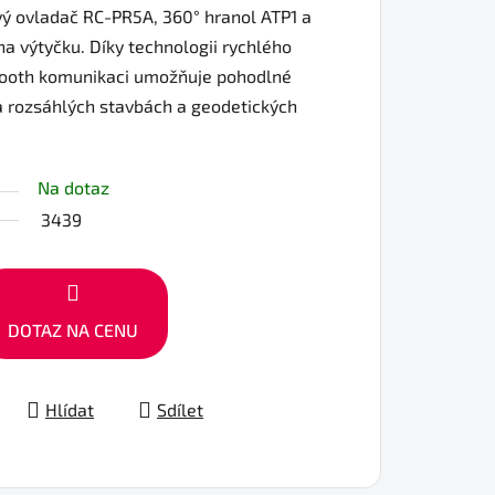
ý ovladač RC-PR5A, 360° hranol ATP1 a
na výtyčku. Díky technologii rychlého
tooth komunikaci umožňuje pohodlné
a rozsáhlých stavbách a geodetických
Na dotaz
3439
DOTAZ NA CENU
Hlídat
Sdílet