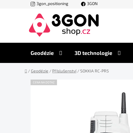
Přejít
3gon_positioning
3GON
na
obsah
Geodézie
3D technologie
Domů
/
Geodézie
/
Příslušenství
/
SOKKIA RC-PR5
CENA NA DOTAZ