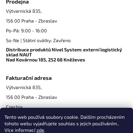
Prodejna
Výtvarnická 835,
156 00 Praha - Zbraslav
Po-Pá: 9:00 - 16:00
So-Ne | Státní svátky: Zavřeno
Distribuce produktů Nivel System: externí logistický
sklad NAUT
Nad Kovárnou 185, 252 68 Kněževes
Fakturační adresa
Výtvarnická 835,
156 00 Praha - Zbraslav
Czechia
IČO: 07724861
Tento web používá soubory cookie. Dalším procházením
tohoto webu vyjadřujete souhlas s jejich používáním..
IČ DPH: CZ07724861
Více informací
zde
.