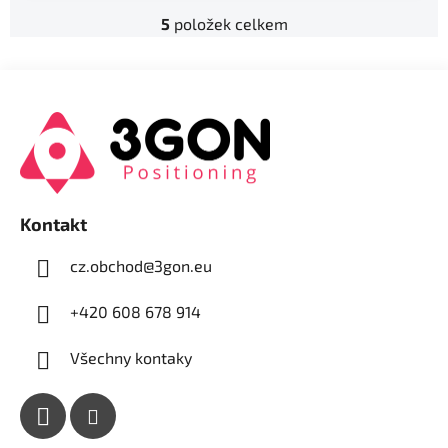
5
položek celkem
O
v
l
Z
á
á
d
p
a
a
c
t
í
í
p
Kontakt
r
v
cz.obchod
@
3gon.eu
k
y
+420 608 678 914
v
ý
Všechny kontaky
p
i
s
u