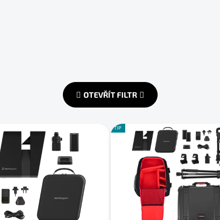
OTEVŘÍT FILTR
TIP