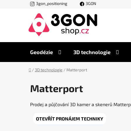
Přejít
3gon_positioning
3GON
na
obsah
Geodézie
3D technologie
Domů
/
3D technologie
/
Matterport
Matterport
Prodej a půjčování 3D kamer a skenerů Matterpor
OTEVŘÍT PRONÁJEM TECHNIKY