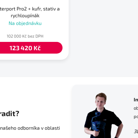
erport Pro2 + kufr, stativ a
rychloupínák
Na objednávku
102 000 Kč bez DPH
123 420 Kč
O
v
l
á
d
I
a
o
c
radit?
p
í
p
 našeho odborníka v oblasti
r
3
v