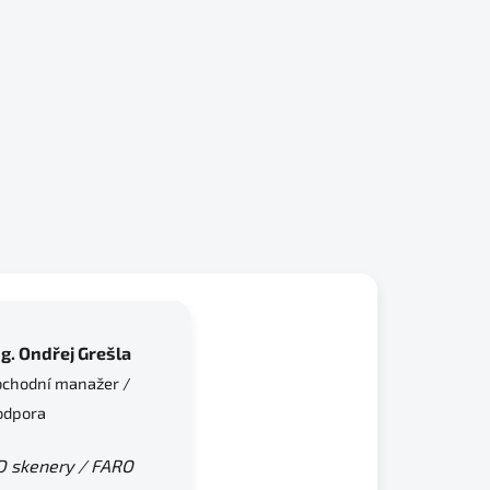
ng. Ondřej Grešla
bchodní manažer /
odpora
D skenery / FARO