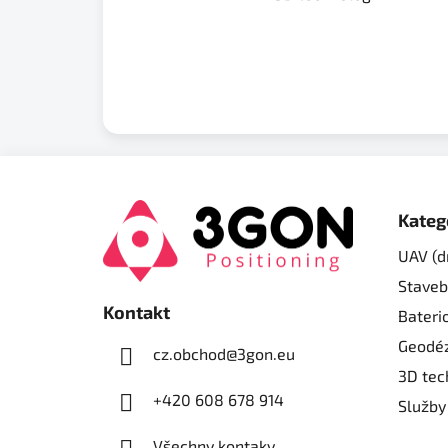
Z
á
Kateg
p
UAV (d
a
Staveb
t
Kontakt
í
Bateri
Geodéz
cz.obchod
@
3gon.eu
3D tec
+420 608 678 914
Služby
Všechny kontaky