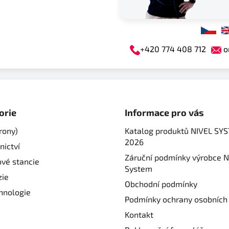
k
y
v
ý
+420 774 408 712
o
p
i
s
u
orie
Informace pro vás
rony)
Katalog produktů NIVEL SY
2026
nictví
Záruční podmínky výrobce N
ové stancie
System
ie
Obchodní podmínky
hnologie
Podmínky ochrany osobních
Kontakt