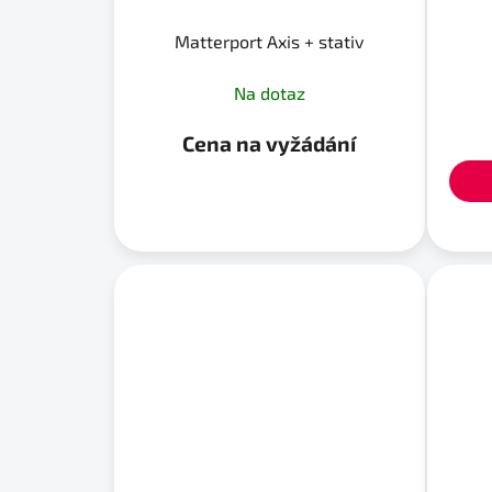
d
u
Matterport Axis + stativ
k
Na dotaz
t
ů
Cena na vyžádání