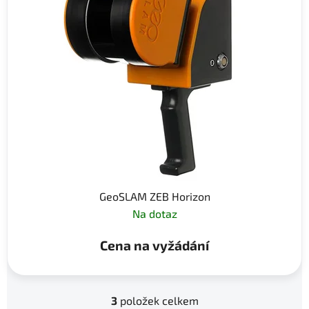
GeoSLAM ZEB Horizon
Na dotaz
Cena na vyžádání
3
položek celkem
O