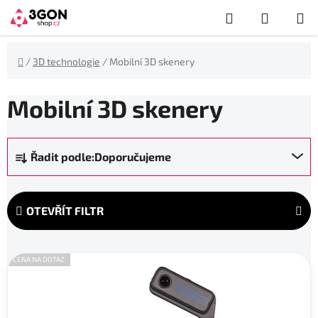
Přejít
Hledat
NÁKUP
na
obsah
KOŠÍK
Domů
/
3D technologie
/
Mobilní 3D skenery
Mobilní 3D skenery
Ř
Řadit podle:
Doporučujeme
a
z
e
OTEVŘÍT FILTR
n
í
V
p
CENA NA DOTAZ
ý
r
p
o
i
d