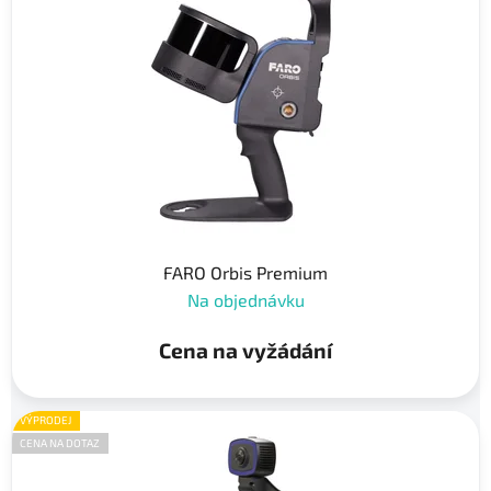
s
u
p
k
r
t
o
ů
d
u
k
t
ů
FARO Orbis Premium
Na objednávku
Cena na vyžádání
VÝPRODEJ
CENA NA DOTAZ