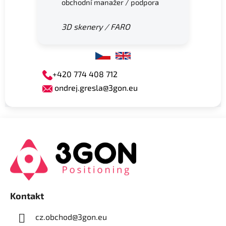
obchodní manažer / podpora
3D skenery / FARO
+420 774 408 712
ondrej.gresla@3gon.eu
Z
á
p
a
t
í
Kontakt
cz.obchod
@
3gon.eu