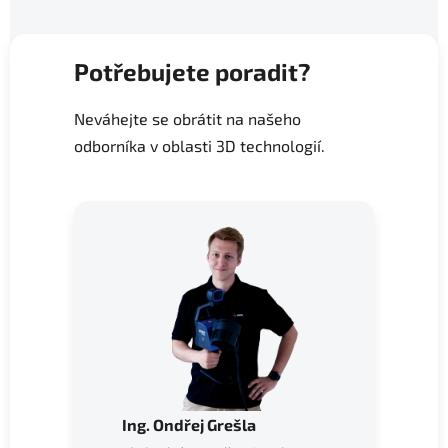
v
l
á
Potřebujete poradit?
d
a
Neváhejte se obrátit na našeho
c
odborníka v oblasti 3D technologií.
í
p
r
v
k
y
v
ý
p
i
s
u
Ing. Ondřej Grešla