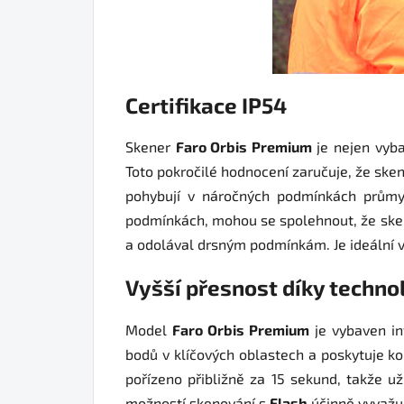
Certifikace IP54
Skener
Faro Orbis Premium
je nejen vyba
Toto pokročilé hodnocení zaručuje, že sken
pohybují v náročných podmínkách průmys
podmínkách, mohou se spolehnout, že ske
a odolával drsným podmínkám. Je ideální vo
Vyšší přesnost díky technol
Model
Faro Orbis Premium
je vybaven in
bodů v klíčových oblastech a poskytuje ko
pořízeno přibližně za 15 sekund, takže u
možností skenování s
Flash
účinně vyvažuj