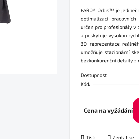
FARO® Orbis™ je jedinečn
optimalizaci pracovních 
určen pro profesionály v o
a poskytuje vysokou rych
3D reprezentace reálné
umožňuje stacionární sk
bezkonkurenční detaily z
Dostupnost
Kód:
Cena na vyžádání
Tisk
Zeptat se