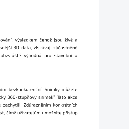
ování, výsledkem čehož jsou živé a
nější 3D data, získávají zúčastněné
e obzvláště výhodná pro stavební a
ením bezkonkurenční. Snímky můžete
ický 360-stupňový snímek“. Tato akce
 zachytili. Zdůrazněním konkrétních
st, čímž uživatelům umožníte přístup