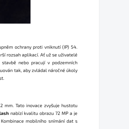
pněm ochrany proti vniknutí (IP) 54.
í rozsah aplikací. Ať už se uživatelé
a stavbě nebo pracují v podzemních
ruován tak, aby zvládal náročné úkoly
st.
a 2 mm. Tato inovace zvyšuje hustotu
lash
nabízí kvalitu obrazu 72 MP a je
. Kombinace mobilního snímání dat s