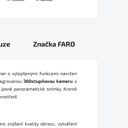
uze
Značka
FARO
er s vylepšenými funkcemi navržen
ntegrovanou
360stupňovou kameru
s
 jasné panoramatické snímky. Kromě
rostředí.
 zvýšení kvality obrazu, vytváření