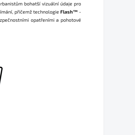
rbanistům bohatší vizuální údaje pro
snímání, přičemž technologie
Flash™
-
bezpečnostními opatřeními a pohotové