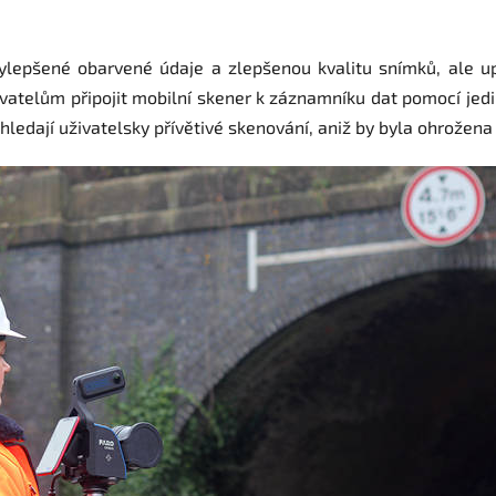
lepšené obarvené údaje a zlepšenou kvalitu snímků, ale up
vatelům připojit mobilní skener k záznamníku dat pomocí jed
 hledají uživatelsky přívětivé skenování, aniž by byla ohrožena