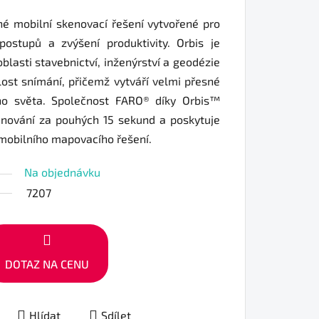
é mobilní skenovací řešení vytvořené pro
postupů a zvýšení produktivity. Orbis je
blasti stavebnictví, inženýrství a geodézie
lost snímání, přičemž vytváří velmi přesné
ho světa. Společnost FARO® díky Orbis™
enování za pouhých 15 sekund a poskytuje
 mobilního mapovacího řešení.
Na objednávku
7207
DOTAZ NA CENU
Hlídat
Sdílet