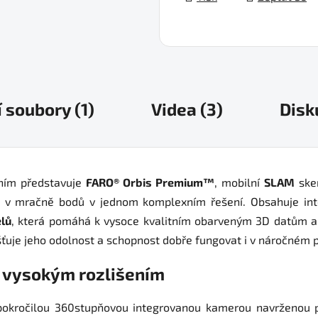
í soubory (1)
Videa (3)
Disk
ním představuje
FARO® Orbis Premium™
, mobilní
SLAM
sken
aje v mračně bodů v jednom komplexním řešení. Obsahuje i
lů
, která pomáhá k vysoce kvalitním obarveným 3D datům a
išťuje jeho odolnost a schopnost dobře fungovat i v náročném p
s vysokým rozlišením
okročilou 360stupňovou integrovanou kamerou navrženou pro