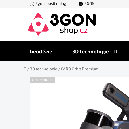
Přejít
3gon_positioning
3GON
na
obsah
Geodézie
3D technologie
Domů
/
3D technologie
/
FARO Orbis Premium
CENA NA DOTAZ