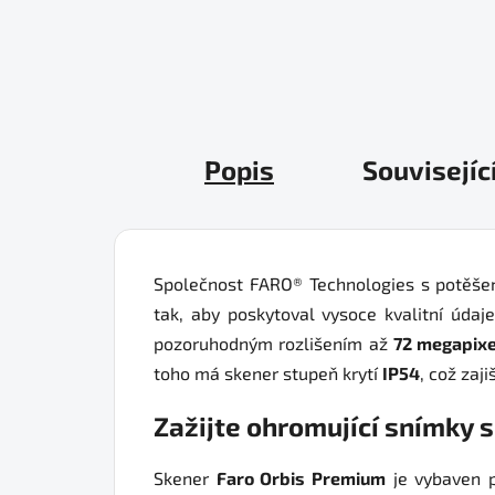
Popis
Souvisejíc
Společnost FARO® Technologies s potěše
tak, aby poskytoval vysoce kvalitní úd
pozoruhodným rozlišením až
72 megapixe
toho má skener stupeň krytí
IP54
, což zaj
Zažijte ohromující snímky 
Skener
Faro Orbis Premium
je vybaven p