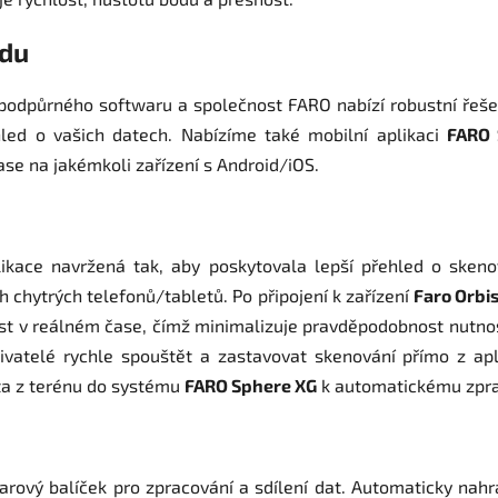
edu
podpůrného softwaru a společnost FARO nabízí robustní řešení
led o vašich datech. Nabízíme také mobilní aplikaci
FARO 
ase na jakémkoli zařízení s Android/iOS.
plikace navržená tak, aby poskytovala lepší přehled o ske
h chytrých telefonů/tabletů. Po připojení k zařízení
Faro Orbi
st v reálném čase, čímž minimalizuje pravděpodobnost nutno
vatelé rychle spouštět a zastavovat skenování přímo z ap
ta z terénu do systému
FARO Sphere XG
k automatickému zpraco
arový balíček pro zpracování a sdílení dat. Automaticky nah