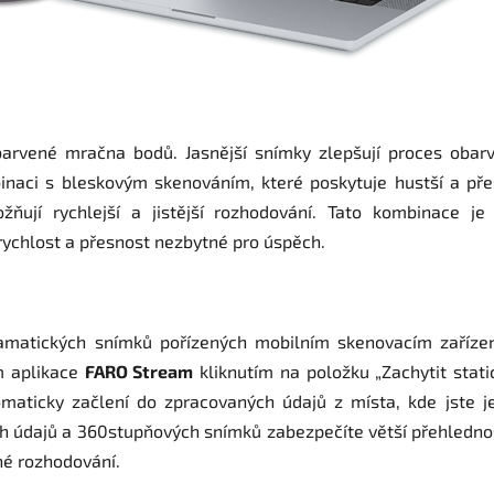
arvené mračna bodů. Jasnější snímky zlepšují proces obarv
naci s bleskovým skenováním, které poskytuje hustší a přes
ožňují rychlejší a jistější rozhodování. Tato kombinace j
rychlost a přesnost nezbytné pro úspěch.
oramatických snímků pořízených mobilním skenovacím zaříz
m aplikace
FARO Stream
kliknutím na položku „Zachytit stat
maticky začlení do zpracovaných údajů z místa, kde jste je
ích údajů a 360stupňových snímků zabezpečíte větší přehledno
é rozhodování.