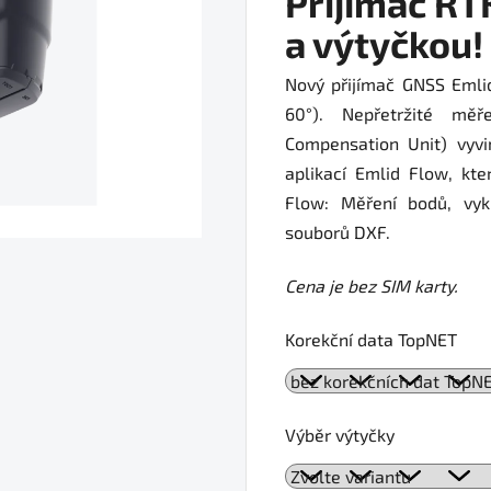
Přijímač R
a výtyčkou!
Nový přijímač GNSS Eml
60°). Nepřetržité měř
Compensation Unit) vyvi
aplikací Emlid Flow, kt
Flow: Měření bodů, vykr
souborů DXF.
Cena je bez SIM karty.
Korekční data TopNET
Výběr výtyčky