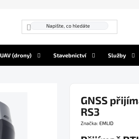
UAV (drony)
Stavebnictví
Služby
GNSS přijí
RS3
Značka:
EMLID