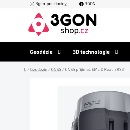
Přejít
3gon_positioning
3GON
na
obsah
Geodézie
3D technologie
Domů
/
Geodézie
/
GNSS
/
GNSS přijímač EMLID Reach RS3