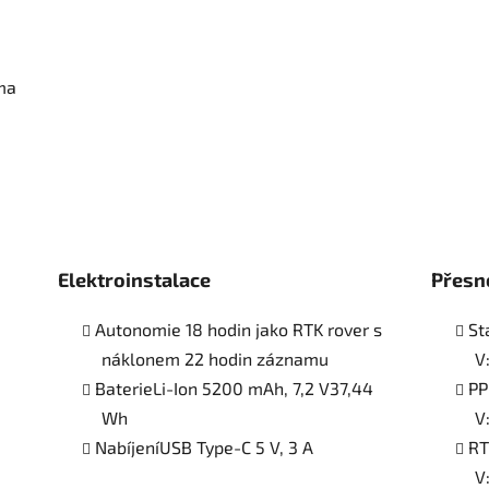
ma
Elektroinstalace
Přesn
Autonomie 18 hodin jako RTK rover s
St
náklonem 22 hodin záznamu
V
BaterieLi-Ion 5200 mAh, 7,2 V37,44
PP
Wh
V
NabíjeníUSB Type-C 5 V, 3 A
RT
V