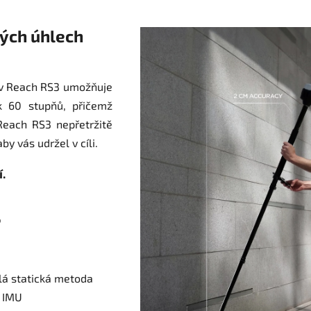
kých úhlech
v Reach RS3 umožňuje
k 60 stupňů, přičemž
each RS3 nepřetržitě
by vás udržel v cíli.
.
P
hlá statická metoda
 IMU