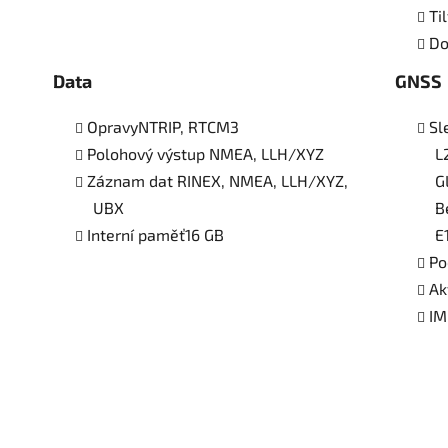
Ti
Do
Data
GNSS
OpravyNTRIP, RTCM3
Sl
Polohový výstup NMEA, LLH/XYZ
L
Záznam dat RINEX, NMEA, LLH/XYZ,
G
UBX
B
Interní paměť16 GB
E
Po
Ak
I