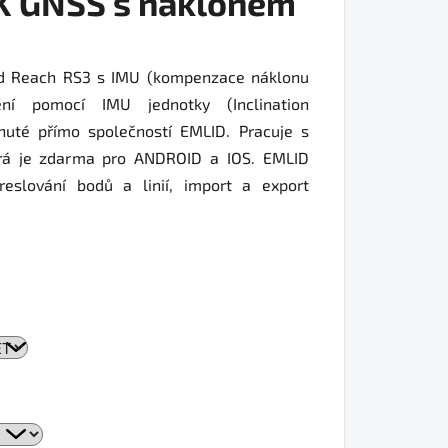
TK GNSS s náklonem
id Reach RS3 s IMU (kompenzace náklonu
ení pomocí IMU jednotky (Inclination
nuté přímo společností EMLID. Pracuje s
erá je zdarma pro ANDROID a IOS. EMLID
eslování bodů a linií, import a export