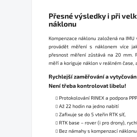
Přesné výsledky i při vel
náklonu
Kompenzace náklonu založená na IMU 
provádět měření s náklonem více ja
přesnost měření zůstává na 20 mm. R
měří a koriguje náklon v reálném čase, a
Rychlejší zaměřování a vytyčování
Není třeba kontrolovat libelu!
Protokolování RINEX a podpora PP
Až 22 hodin na jedno nabití
Zafixuje se do 5 vteřin RTK síť,
RTK base – rover (i pro drony), ryc
Bez námahy s kompenzací náklonu