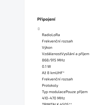
Připojení
RadioLoRa
Frekvenční rozsah
Výkon
VzdálenostVysílání a příjem
868/915 MHz
0.1 W
Až 8 kmUHF*
Frekvenční rozsah
Protokoly
Typ modulacePouze příjem
410-470 MHz
TRIMTALK 450S**