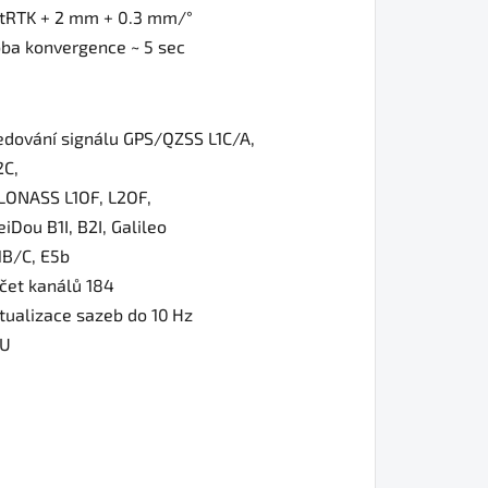
ltRTK + 2 mm + 0.3 mm/°
ba konvergence ~ 5 sec
edování signálu GPS/QZSS L1C/A,
2C,
LONASS L1OF, L2OF,
eiDou B1I, B2I, Galileo
1B/C, E5b
čet kanálů 184
tualizace sazeb do 10 Hz
MU