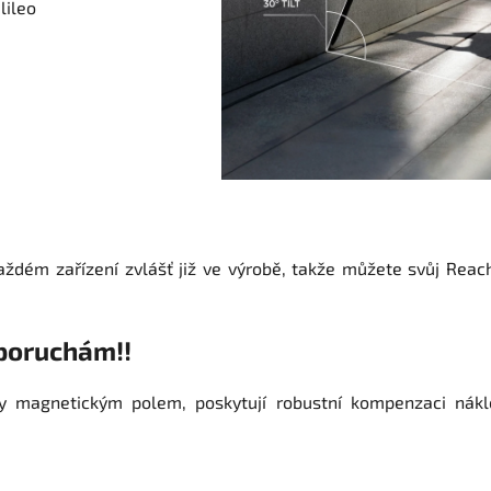
lileo
každém zařízení zvlášť již ve výrobě, takže můžete svůj Reac
poruchám!!
y magnetickým polem, poskytují robustní kompenzaci náklon