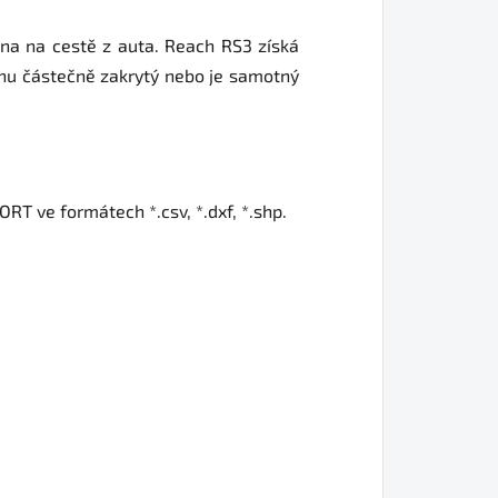
ena na cestě z auta. Reach RS3 získá
lohu částečně zakrytý nebo je samotný
RT ve formátech *.csv, *.dxf, *.shp.