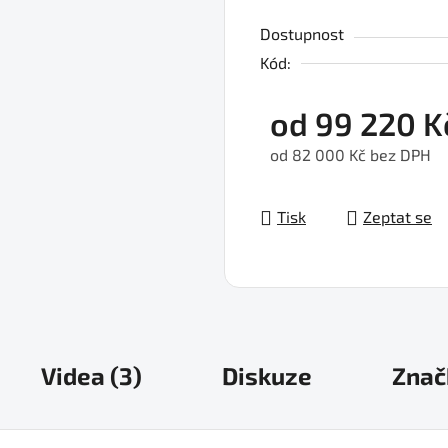
Dostupnost
Kód:
od
99 220 K
od
82 000 Kč
bez DPH
Měrná cena:
Tisk
Zeptat se
Videa (3)
Diskuze
Znač