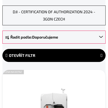
DJI - CERTIFICATION OF AUTHORIZATION 2024 -
3GON CZECH
Ř
Řadit podle:
Doporučujeme
a
z
e
OTEVŘÍT FILTR
n
í
V
p
CENA NA DOTAZ
ý
r
p
o
i
d
s
u
p
k
r