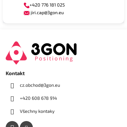
+420 776 181 025
jiri.cap@3gon.eu
Z
á
p
a
t
í
Kontakt
cz.obchod
@
3gon.eu
+420 608 678 914
Všechny kontaky