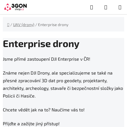
Přejít
Hledat
NÁKUP
na
obsah
KOŠÍK
Domů
/
UAV (drony)
/
Enterprise drony
Enterprise drony
Jsme přímé zastoupení DJI Enterprise v ČR!
Známe nejen DJI Drony, ale specializujeme se také na
přesné zpracování 3D dat pro geodety, projektanty,
architekty, archeology, stavaře či bezpečnostní složky jako
Policii či Hasiče.
Chcete vědět jak na to? Naučíme vás to!
Přijďte a zažijte jiný přístup!