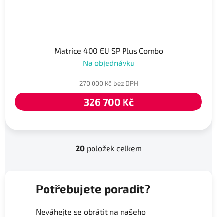
Matrice 400 EU SP Plus Combo
Na objednávku
270 000 Kč bez DPH
326 700 Kč
20
položek celkem
O
v
l
á
Potřebujete poradit?
d
a
Neváhejte se obrátit na našeho
c