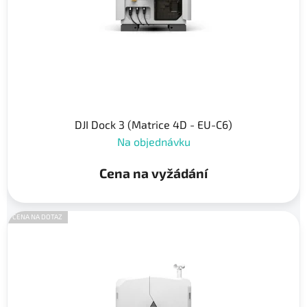
t
o
ů
d
u
k
t
ů
DJI Dock 3 (Matrice 4D - EU-C6)
Na objednávku
Cena na vyžádání
CENA NA DOTAZ