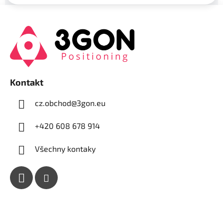
Z
á
p
a
t
í
Kontakt
cz.obchod
@
3gon.eu
+420 608 678 914
Všechny kontaky