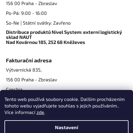
156 00 Praha - Zbraslav
Po-Pá: 9:00 - 16:00
So-Ne | Státní svátky: Zavřeno
Distribuce produktů Nivel System: externí logistický
sklad NAUT
Nad Kovárnou 185, 252 68 Kněževes
Fakturační adresa
Výtvarnická 835,
156 00 Praha - Zbraslav
Czechia
IČO: 07724861
Tento web používá soubory cookie. Dalším procházením
tohoto webu vyjadřujete souhlas s jejich používáním..
IČ DPH: CZ07724861
Více informací
zde
.
Nastavení