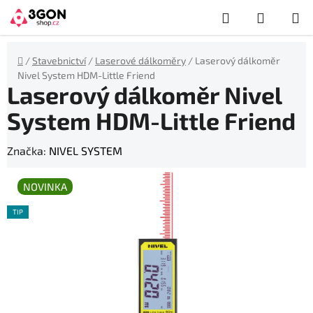
Přejít
Hledat
NÁKUP
na
obsah
KOŠÍK
Domů
/
Stavebnictví
/
Laserové dálkoměry
/
Laserový dálkoměr
Nivel System HDM-Little Friend
Laserový dálkoměr Nivel
System HDM-Little Friend
Značka:
NIVEL SYSTEM
NOVINKA
TIP