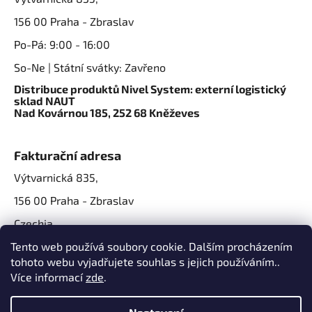
156 00 Praha - Zbraslav
Po-Pá: 9:00 - 16:00
So-Ne | Státní svátky: Zavřeno
Distribuce produktů Nivel System: externí logistický
sklad NAUT
Nad Kovárnou 185, 252 68 Kněževes
Fakturační adresa
Výtvarnická 835,
156 00 Praha - Zbraslav
Czechia
IČO: 07724861
Tento web používá soubory cookie. Dalším procházením
tohoto webu vyjadřujete souhlas s jejich používáním..
IČ DPH: CZ07724861
Více informací
zde
.