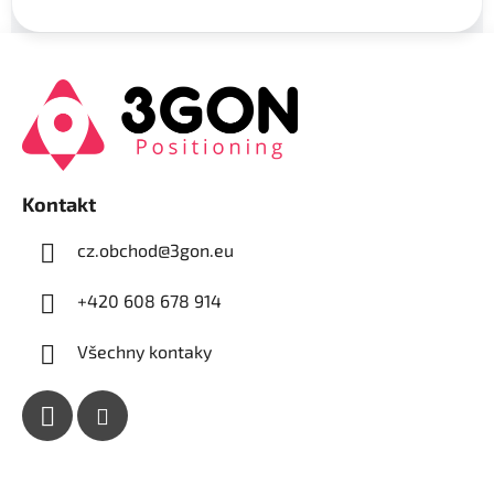
Z
á
p
a
t
í
Kontakt
cz.obchod
@
3gon.eu
+420 608 678 914
Všechny kontaky