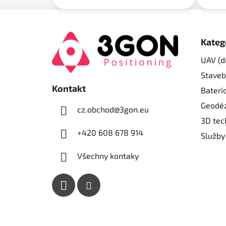
Z
á
Kateg
p
UAV (d
a
Staveb
t
Kontakt
í
Bateri
Geodéz
cz.obchod
@
3gon.eu
3D tec
+420 608 678 914
Služby
Všechny kontaky