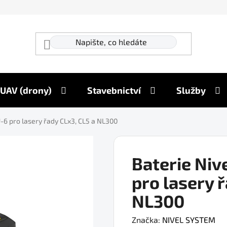
UAV (drony)
Stavebnictví
Služby
-6 pro lasery řady CLx3, CL5 a NL300
Baterie Niv
pro lasery ř
NL300
Značka:
NIVEL SYSTEM