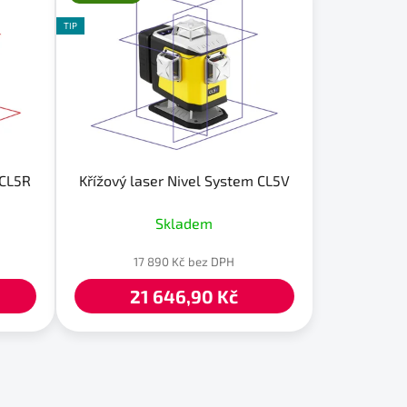
TIP
 CL5R
Křížový laser Nivel System CL5V
Skladem
17 890 Kč bez DPH
21 646,90 Kč