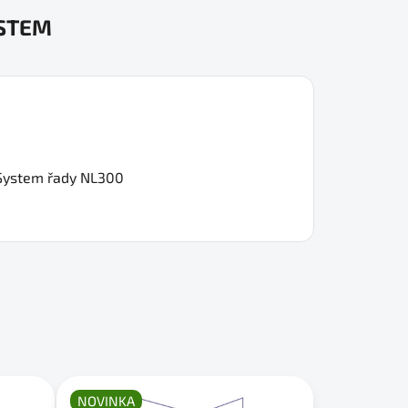
YSTEM
l System řady NL300
NOVINKA