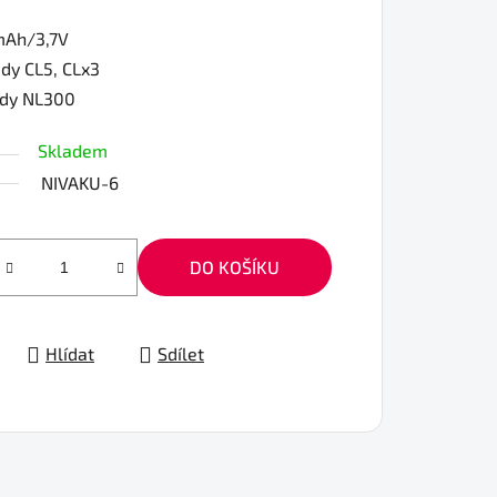
Ah/3,7V
dy CL5, CLx3
dy NL300
Skladem
NIVAKU-6
DO KOŠÍKU
Hlídat
Sdílet