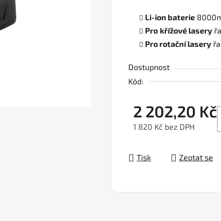
Li-ion baterie
8000m
Pro
křížové lasery
řa
Pro rotační lasery
řa
Dostupnost
Kód:
2 202,20 Kč
1 820 Kč bez DPH
Měrná cena:
Tisk
Zeptat se