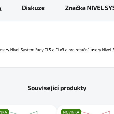
s
Diskuze
Značka
NIVEL S
asery Nivel System řady CL5 a CLx3 a pro rotační lasery Nive
Související produkty
NKA
NOVINKA