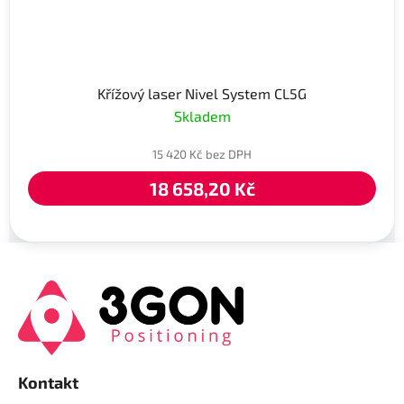
Křížový laser Nivel System CL5G
Skladem
15 420 Kč bez DPH
18 658,20 Kč
Z
á
p
a
t
í
Kontakt