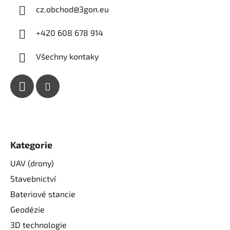
cz.obchod
@
3gon.eu
+420 608 678 914
Všechny kontaky
Kategorie
UAV (drony)
Stavebnictví
Bateriové stancie
Geodézie
3D technologie