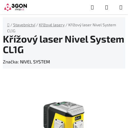
Přejít
Hledat
NÁKUP
na
obsah
KOŠÍK
Domů
/
Stavebnictví
/
Křížové lasery
/
Křížový laser Nivel System
CL1G
Křížový laser Nivel System
CL1G
Značka:
NIVEL SYSTEM