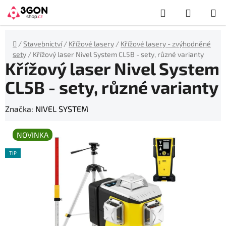
Přejít
Hledat
NÁKUP
na
obsah
KOŠÍK
Domů
/
Stavebnictví
/
Křížové lasery
/
Křížové lasery - zvýhodněné
sety
/
Křížový laser Nivel System CL5B - sety, různé varianty
Křížový laser Nivel System
CL5B - sety, různé varianty
Značka:
NIVEL SYSTEM
NOVINKA
TIP