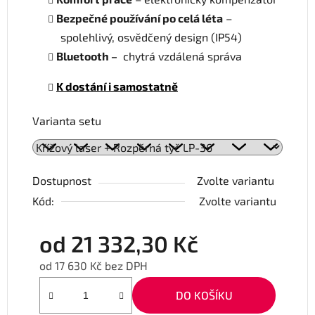
Bezpečné používání po celá léta
–
spolehlivý, osvědčený design (IP54)
Bluetooth –
chytrá vzdálená správa
K dostání i samostatně
Varianta setu
Dostupnost
Zvolte variantu
Kód:
Zvolte variantu
od
21 332,30 Kč
od
17 630 Kč
bez DPH
Měrná cena:
DO KOŠÍKU