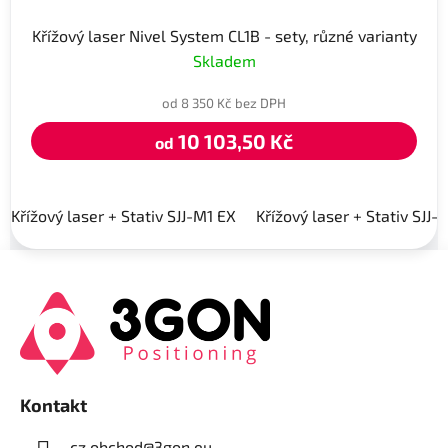
Křížový laser Nivel System CL1B - sety, různé varianty
Skladem
od 8 350 Kč bez DPH
10 103,50 Kč
od
Křížový laser + Stativ SJJ-M1 EX
Křížový laser + Stativ SJJ-
Z
á
p
a
t
í
Kontakt
cz.obchod
@
3gon.eu