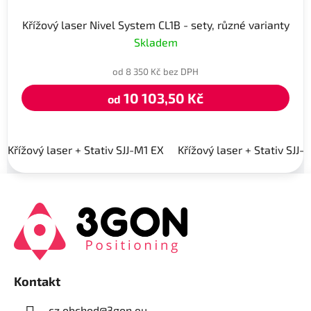
Křížový laser Nivel System CL1B - sety, různé varianty
Skladem
od 8 350 Kč bez DPH
10 103,50 Kč
od
Křížový laser + Stativ SJJ-M1 EX
Křížový laser + Stativ SJJ-
Z
á
p
a
t
í
Kontakt
cz.obchod
@
3gon.eu