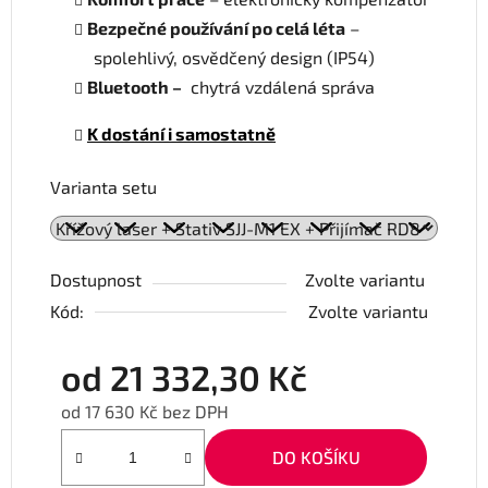
Bezpečné používání po celá léta
–
spolehlivý, osvědčený design (IP54)
Bluetooth –
chytrá vzdálená správa
K dostání i samostatně
Varianta setu
Dostupnost
Zvolte variantu
Kód:
Zvolte variantu
od
21 332,30 Kč
od
17 630 Kč
bez DPH
Měrná cena:
DO KOŠÍKU