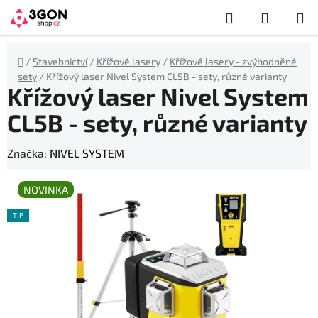
Přejít
Hledat
NÁKUP
na
obsah
KOŠÍK
Domů
/
Stavebnictví
/
Křížové lasery
/
Křížové lasery - zvýhodněné
sety
/
Křížový laser Nivel System CL5B - sety, různé varianty
Křížový laser Nivel System
CL5B - sety, různé varianty
Značka:
NIVEL SYSTEM
NOVINKA
TIP