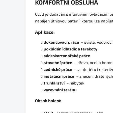
KOMFORTNÍ OBSLUHA
CL5B je dodáván s intuitivním ovládacím pa
napájen lithiovou baterií, kterou lze nabíjet
Aplikace:
dokončovací práce
– svislé, vodorov
pokládání dlaždic a terakoty
sádrokartonářské práce
stavební práce
– dřevo, ocel a beton
zednické práce
– v interiéru i exteri
instalační práce
– značení drátěných
truhlářství
– nábytek
vyrovnání terénu
Obsah balení:
CL5B
– laserový crossliner – 1 ks