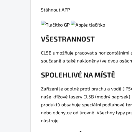
Stáhnout APP
VŠESTRANNOST
CL5B umožňuje pracovat s horizontálními 
současně a také nakloněny (ve dvou osách
SPOLEHLIVÉ NA MÍSTĚ
Zařízení je odolné proti prachu a vodě (IP
naše křížové lasery CL5B (modrý paprsek) 
produktů obsahuje speciální podlahové terč
nebo odchylce od úrovně. Všechny typy pra
nástroje.