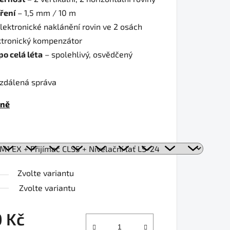
ření
– 1,5 mm / 10 m
lektronické naklánění rovin ve 2 osách
ktronický kompenzátor
o celá léta
– spolehlivý, osvědčený
zdálená správa
tně
Zvolte variantu
Zvolte variantu
0 Kč