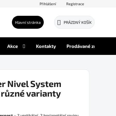
Přihlášení
Registrace
Hlavní stránka
PRÁZDNÝ KOŠÍK
NÁKUPNÍ
KOŠÍK
Akce
Kontakty
Prodávané značky
er Nivel System
 různé varianty
ernost –
2 vertikální, 2 horizontální roviny