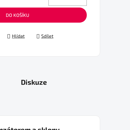
DO KOŠÍKU
Hlídat
Sdílet
Diskuze
enzátorem a sklony