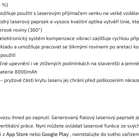
4 %)
ožňuje použití s ​​laserovým přijímačem venku na velké vzdále
drý laserový paprsek a vysoce kvalitní optika vytváří linie, kte
erové roviny (360°)
 elektronický systém kompenzace vibrací zajišťuje rychlou příp
dkladu a umožňuje pracovat se šikmými rovinami po aretaci 
použití
né upevnění i ve ztížených podmínkách na staveništi a jemné
 baterie 8000mAh
– pryžové části krytu laseru jej chrání před poškozením nára
ovozu ihned po zapnutí. Generovaný fialový laserový paprsek je 
vertikální práce. Nyní můžete ovládat laserové funkce ze svýc
i z
App Store
nebo
Google Play
, nainstalujte do svého zařízen