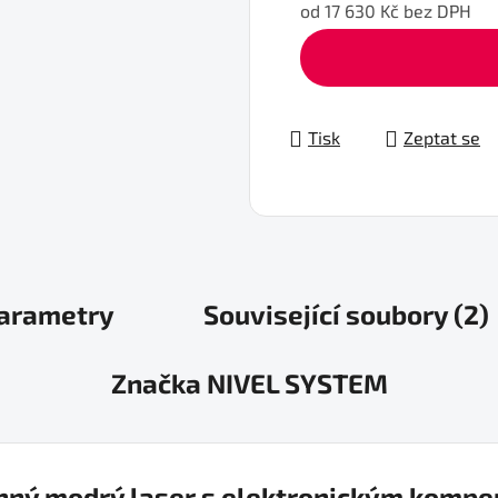
od
17 630 Kč
bez DPH
Měrná cena:
Tisk
Zeptat se
arametry
Související soubory (2)
Značka
NIVEL SYSTEM
inný modrý laser s elektronickým komp