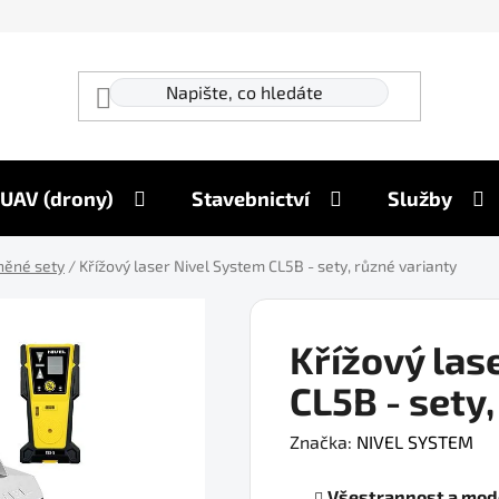
UAV (drony)
Stavebnictví
Služby
něné sety
/
Křížový laser Nivel System CL5B - sety, různé varianty
Křížový las
CL5B - sety,
Značka:
NIVEL SYSTEM
Všestrannost a mod