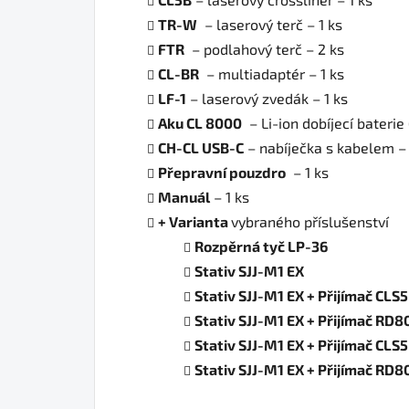
TR-W
– laserový terč – 1 ks
FTR
– podlahový terč – 2 ks
CL-BR
– multiadaptér – 1 ks
LF-1
– laserový zvedák – 1 ks
Aku CL 8000
– Li-ion dobíjecí bateri
CH-CL USB-C
– nabíječka s kabelem – 
Přepravní pouzdro
– 1 ks
Manuál
– 1 ks
+ Varianta
vybraného příslušenství
Rozpěrná tyč LP-36
Stativ SJJ-M1 EX
Stativ SJJ-M1 EX + Přijímač CLS5
Stativ SJJ-M1 EX + Přijímač RD80
Stativ SJJ-M1 EX + Přijímač CLS5
Stativ SJJ-M1 EX + Přijímač RD80