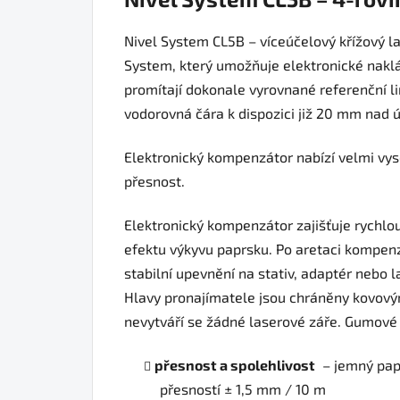
Nivel System CL5B – víceúčelový křížový l
System, který umožňuje elektronické naklán
promítají dokonale vyrovnané referenční lin
vodorovná čára k dispozici již 20 mm nad ú
Elektronický kompenzátor nabízí velmi vys
přesnost.
Elektronický kompenzátor zajišťuje rychlo
efektu výkyvu paprsku. Po aretaci kompenz
stabilní upevnění na stativ, adaptér nebo 
Hlavy pronajímatele jsou chráněny kovovými
nevytváří se žádné laserové záře. Gumové c
přesnost a spolehlivost
– jemný pap
přesností ± 1,5 mm / 10 m