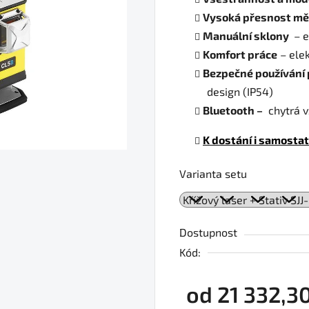
Vysoká přesnost mě
Manuální sklony
– e
Komfort
práce
– ele
Bezpečné používání p
design (IP54)
Bluetooth –
chytrá v
K dostání i samosta
Varianta setu
Dostupnost
Kód:
od
21 332,3