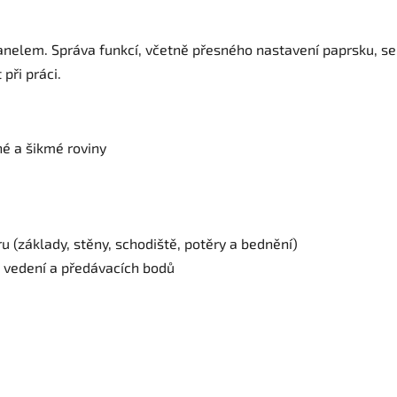
nelem. Správa funkcí, včetně přesného nastavení paprsku, se p
 při práci.
né a šikmé roviny
éru (základy, stěny, schodiště, potěry a bednění)
 vedení a předávacích bodů