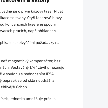
Jedná se o první křížový laser Nivel
ikace se svahy. Čtyři laserové hlavy
l od konvenčních laserů je spodní
vacích pracích, např. obkladech.
plikace s nejvyššími požadavky na
mě než magnetický kompenzátor, bez
inách. Vestavěný 1/4″ závit umožňuje
odě v souladu s hodnocením IP54.
vý paprsek se od skla neodráží a
ehlivější úchop.
nek, jednotka umožňuje práci s