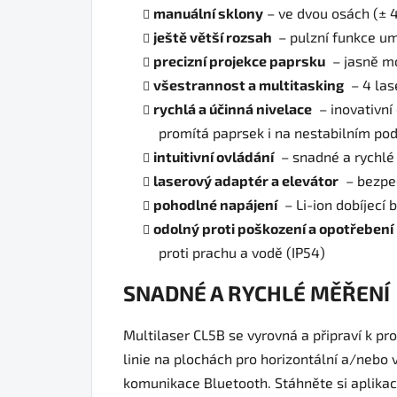
manuální sklony
– ve dvou osách (± 
ještě větší rozsah
– pulzní funkce um
precizní projekce paprsku
– jasně mo
všestrannost a multitasking
– 4 las
rychlá a účinná nivelace
– inovativní
promítá paprsek i na nestabilním po
intuitivní ovládání
– snadné a rychlé 
laserový adaptér a elevátor
– bezpeč
pohodlné napájení
– Li-ion dobíjecí
odolný proti poškození a opotřebení
proti prachu a vodě (IP54)
SNADNÉ A RYCHLÉ MĚŘENÍ
Multilaser CL5B se vyrovná a připraví k pr
linie na plochách pro horizontální a/nebo 
komunikace Bluetooth. Stáhněte si aplikac