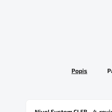
Popis
P
Nivel System CL5B
– 4-rov