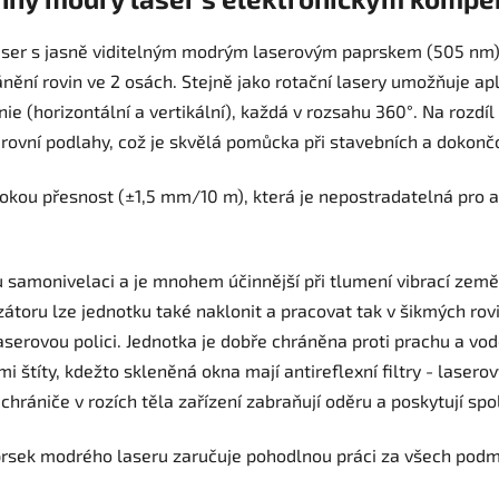
aser s jasně viditelným modrým laserovým paprskem (505 nm). 
ění rovin ve 2 osách. Stejně jako rotační lasery umožňuje apl
ie (horizontální a vertikální), každá v rozsahu 360°. Na rozdí
rovní podlahy, což je skvělá pomůcka při stavebních a dokončo
okou přesnost (±1,5 mm/10 m), která je nepostradatelná pro a
u samonivelaci a je mnohem účinnější při tlumení vibrací ze
átoru lze jednotku také naklonit a pracovat tak v šikmých rov
laserovou polici. Jednotka je dobře chráněna proti prachu a v
 štíty, kdežto skleněná okna mají antireflexní filtry - lasero
hrániče v rozích těla zařízení zabraňují oděru a poskytují spol
rsek modrého laseru zaručuje pohodlnou práci za všech podmí