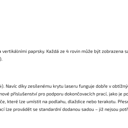
a vertikálními paprsky. Každá ze 4 rovin může být zobrazena 
).
54). Navíc díky zesílenému krytu laseru funguje dobře v obtíž
nové příslušenství pro podporu dokončovacích prací, jako je p
e, které lze umístit na podlahu, dlaždice nebo terakotu. Přes
cí lze provádět se standardní dodanou sadou – již nejsou po