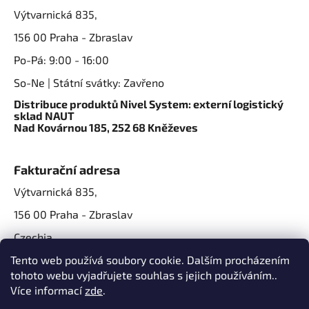
Výtvarnická 835,
156 00 Praha - Zbraslav
Po-Pá: 9:00 - 16:00
So-Ne | Státní svátky: Zavřeno
Distribuce produktů Nivel System: externí logistický
sklad NAUT
Nad Kovárnou 185, 252 68 Kněževes
Fakturační adresa
Výtvarnická 835,
156 00 Praha - Zbraslav
Czechia
IČO: 07724861
Tento web používá soubory cookie. Dalším procházením
tohoto webu vyjadřujete souhlas s jejich používáním..
IČ DPH: CZ07724861
Více informací
zde
.