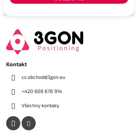
Z
á
p
a
t
í
Kontakt
cz.obchod
@
3gon.eu
+420 608 678 914
Všechny kontaky