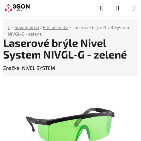
Přejít
Hledat
NÁKUP
na
obsah
KOŠÍK
Domů
/
Stavebnictví
/
Příslušenství
/
Laserové brýle Nivel System
NIVGL-G - zelené
Laserové brýle Nivel
System NIVGL-G - zelené
Značka:
NIVEL SYSTEM