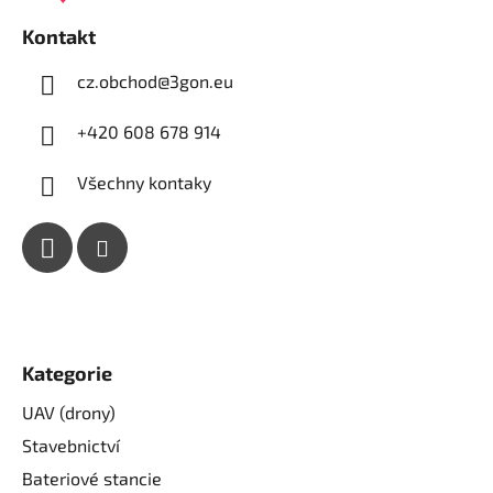
í
Kontakt
cz.obchod
@
3gon.eu
+420 608 678 914
Všechny kontaky
Kategorie
UAV (drony)
Stavebnictví
Bateriové stancie