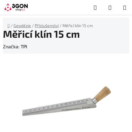
Přejít
Hledat
NÁKUP
na
obsah
KOŠÍK
Domů
/
Geodézie
/
Příslušenství
/
Měřicí klín 15 cm
Měřicí klín 15 cm
Značka:
TPI