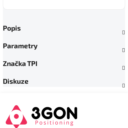
Popis
Parametry
Značka
TPI
Diskuze
Z
á
p
a
t