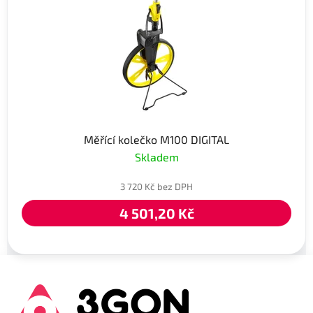
Měřící kolečko M100 DIGITAL
Skladem
3 720 Kč bez DPH
4 501,20 Kč
Z
á
p