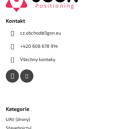
a
t
í
Kontakt
cz.obchod
@
3gon.eu
+420 608 678 914
Všechny kontaky
Kategorie
UAV (drony)
Stavebnictví