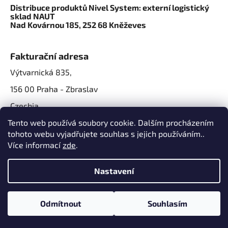
Distribuce produktů Nivel System: externí logistický
sklad NAUT
Nad Kovárnou 185, 252 68 Kněževes
Fakturační adresa
Výtvarnická 835,
156 00 Praha - Zbraslav
Czechia
IČO: 07724861
Tento web používá soubory cookie. Dalším procházením
tohoto webu vyjadřujete souhlas s jejich používáním..
IČ DPH: CZ07724861
Více informací
zde
.
Nastavení
Odmítnout
Souhlasím
Vytvořil Shoptet
a
Adatelier
📍
Nová adresa prodejny:
Výtvarnická 835, 156 00
Copyright 2026
3gonshop.cz
. Všechna práva vyhrazena.
Praha-Zbraslav
✕