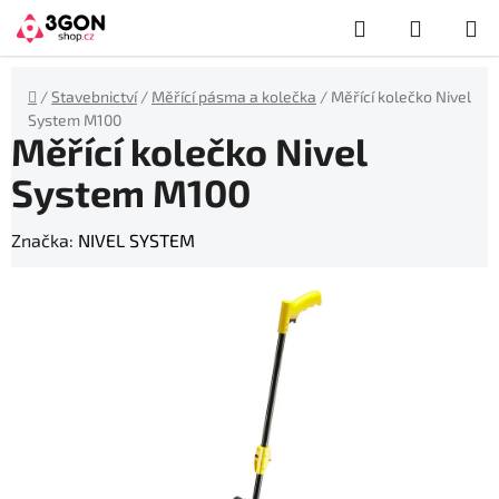
Přejít
Hledat
NÁKUP
na
obsah
KOŠÍK
Domů
/
Stavebnictví
/
Měřící pásma a kolečka
/
Měřící kolečko Nivel
System M100
Měřící kolečko Nivel
System M100
Značka:
NIVEL SYSTEM