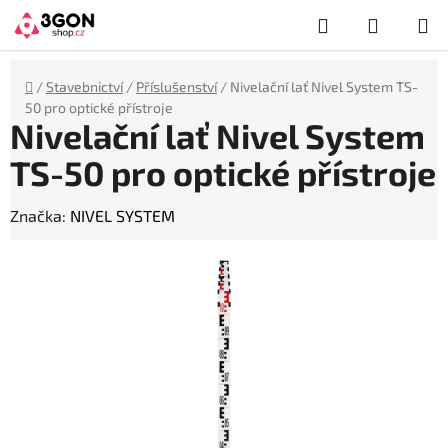
Přejít
Hledat
NÁKUP
na
obsah
KOŠÍK
Domů
/
Stavebnictví
/
Příslušenství
/
Nivelační lať Nivel System TS-
50 pro optické přístroje
Nivelační lať Nivel System
TS-50 pro optické přístroje
Značka:
NIVEL SYSTEM