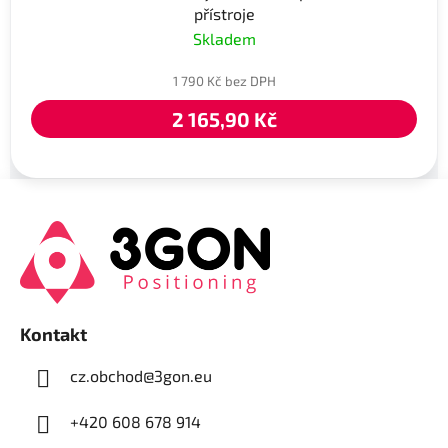
přístroje
Skladem
1 790 Kč bez DPH
2 165,90 Kč
Z
á
p
a
t
í
Kontakt
cz.obchod
@
3gon.eu
+420 608 678 914