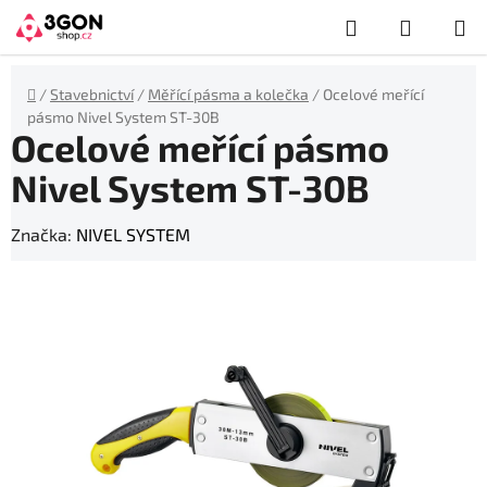
Přejít
Hledat
NÁKUP
na
obsah
KOŠÍK
Domů
/
Stavebnictví
/
Měřící pásma a kolečka
/
Ocelové meřící
pásmo Nivel System ST-30B
Ocelové meřící pásmo
Nivel System ST-30B
Značka:
NIVEL SYSTEM