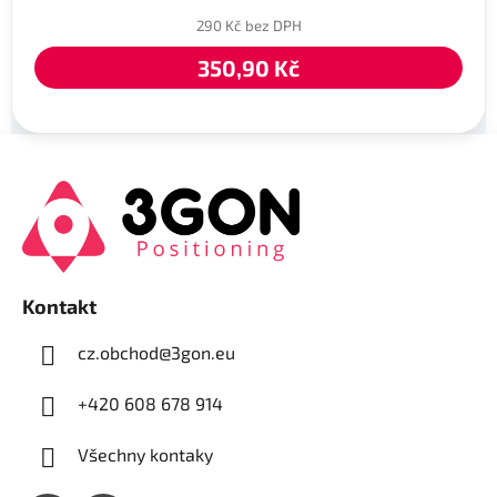
290 Kč bez DPH
350,90 Kč
Z
á
p
a
t
í
Kontakt
cz.obchod
@
3gon.eu
+420 608 678 914
Všechny kontaky