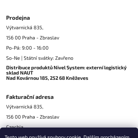
Prodejna
Výtvarnická 835,
156 00 Praha - Zbraslav
Po-Pá: 9:00 - 16:00
So-Ne | Státní svátky: Zavřeno
Distribuce produktů Nivel System: externí logistický
sklad NAUT
Nad Kovárnou 185, 252 68 Kněževes
Fakturační adresa
Výtvarnická 835,
156 00 Praha - Zbraslav
Czechia
IČO: 07724861
Tento web používá soubory cookie. Dalším procházením