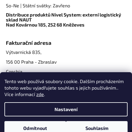
So-Ne | Státní svátky: Zavřeno
Distribuce produktů Nivel System: externí logistický
sklad NAUT
Nad Kovárnou 185, 252 68 Kněževes
Fakturační adresa
Výtvarnická 835,
156 00 Praha - Zbraslav
Czechia
IČO: 07724861
Tento web používá soubory cookie. Dalším procházením
tohoto webu vyjadřujete souhlas s jejich používáním..
IČ DPH: CZ07724861
Více informací
zde
.
Nastavení
Odmítnout
Souhlasím
Vytvořil Shoptet
a
Adatelier
📍
Nová adresa prodejny:
Výtvarnická 835, 156 00