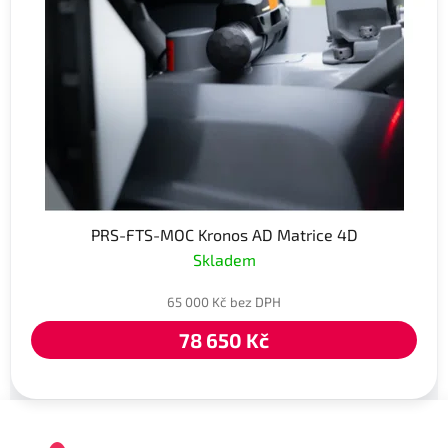
PRS-FTS-MOC Kronos AD Matrice 4D
Skladem
65 000 Kč bez DPH
78 650 Kč
Z
á