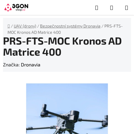
Přejít
Hledat
NÁKUP
na
obsah
KOŠÍK
Domů
/
UAV (drony)
/
Bezpečnostní systémy Dronavia
/
PRS-FTS-
MOC Kronos AD Matrice 400
PRS-FTS-MOC Kronos AD
Matrice 400
Značka:
Dronavia