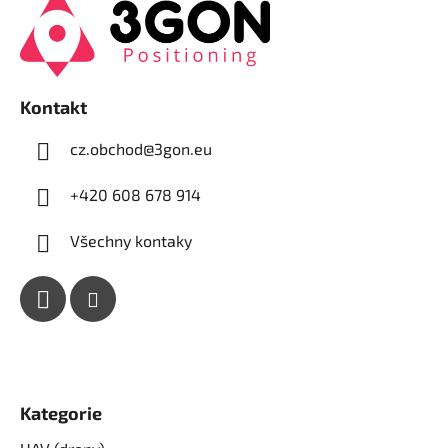
p
a
t
í
Kontakt
cz.obchod
@
3gon.eu
+420 608 678 914
Všechny kontaky
Kategorie