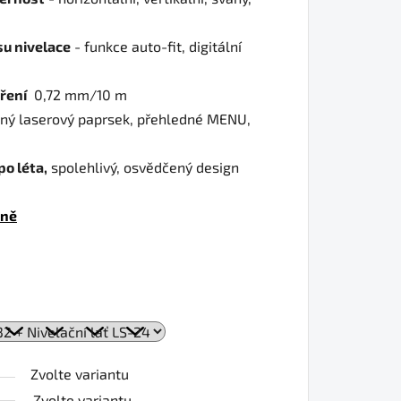
u nivelace
- funkce auto-fit, digitální
ření
0,72 mm/10 m
ený laserový paprsek, přehledné MENU,
o léta,
spolehlivý, osvědčený design
tně
Zvolte variantu
Zvolte variantu