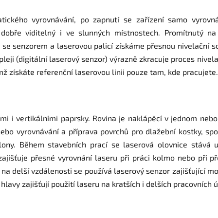
ického vyrovnávání, po zapnutí se zařízení samo vyrovná
dobře viditelný i ve slunných místnostech. Promítnutý na 
áci se senzorem a laserovou palicí získáme přesnou nivelační 
spleji (digitální laserový senzor) výrazně zkracuje proces niv
 získáte referenční laserovou linii pouze tam, kde pracujete.
ími i vertikálními paprsky. Rovina je naklápěcí v jednom neb
nebo vyrovnávání a příprava povrchů pro dlažební kostky, spo
ony. Během stavebních prací se laserová olovnice stává už
zajišťuje přesné vyrovnání laseru při práci kolmo nebo při p
 na delší vzdálenosti se používá laserový senzor zajišťující 
lavy zajišťují použití laseru na kratších i delších pracovních 