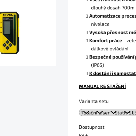
dlouhý dosah 700m
Automatizace proces
nivelace
Vysoká přesnost mě
Komfort práce
- zel
dálkové ovládání
Bezpečné používání p
(IP65)
K dostání i samosta
MANUAL KE STAŽENÍ
Varianta setu
Dostupnost
Kód: