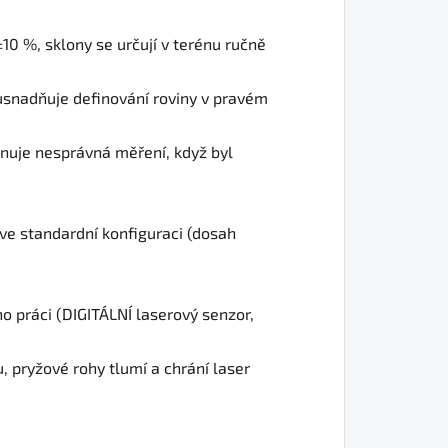
0 %, sklony se určují v terénu ručně
ž usnadňuje definování roviny v pravém
inuje nesprávná měření, když byl
e standardní konfiguraci (dosah
o práci (DIGITÁLNÍ laserový senzor,
 pryžové rohy tlumí a chrání laser