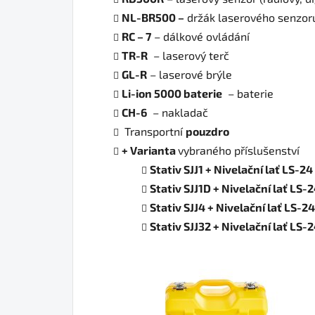
NL-BR500 –
držák laserového senzor
RC
–
7
– dálkové ovládání
TR-R
– laserový terč
GL-R
– laserové brýle
Li-ion 5000 baterie
– baterie
CH-6
– nakladač
Transportní
pouzdro
+ Varianta
vybraného příslušenství
Stativ SJJ1 + Nivelační lať LS-24
Stativ SJJ1D + Nivelační lať LS-
Stativ SJJ4 + Nivelační lať LS-24
Stativ SJJ32 + Nivelační lať LS-