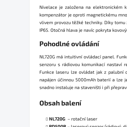
Nivelace je založena na elektronickém ko
kompenzátor je oproti magnetickému mnohe
vlivem provozu těžké techniky. Díky tomu 
IP65. Otočná hlava je navíc pokryta kovov
Pohodlné ovládání
NL720G má intuitivní ovládací panel. Fun
senzoru s rádiovou komunikací nastaví 
Funkce laseru lze ovládat jak z palubní
napájen účinnou 5000mAh baterií a lze je
snadno instaluje na staveništi i při přeprav
Obsah balení
NL720G
– rotační laser
RD500R
– laserový senzor (rádiový, di