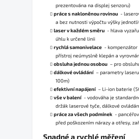
prezentována na displej senzoru)
práce s nakloněnou rovinou
- lasero
a bez nutnosti výpočtu výšky jednotli
laser v každém směru
- hlava vyzařu
úhlu k určené linii
rychlá samonivelace
- kompenzátor r
přístroj neúmyslně klepán a vyrovná
obsluha jednou osobou
– pro obsluhu
dálkové ovládání
– parametry laseru
100m)
efektivní napájení
– Li-ion baterie 
vše v balení
- vodováha je standardně
držák laserové tyče, dálkové ovládání,
práce za všech podmínek
- pancéřové
před poškozením nárazy a otřesy, zař
Snadné a rychlé měření