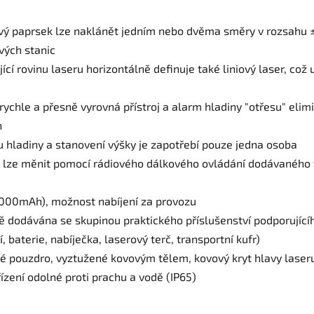
vý paprsek lze naklánět jedním nebo dvěma směry v rozsahu ±1
vých stanic
jící rovinu laseru horizontálně definuje také liniový laser, co
ychle a přesně vyrovná přístroj a alarm hladiny "otřesu" elim
n
 hladiny a stanovení výšky je zapotřebí pouze jedna osoba
 lze měnit pomocí rádiového dálkového ovládání dodávaného v
(5000mAh), možnost nabíjení za provozu
 dodávána se skupinou praktického příslušenství podporujícíh
 baterie, nabíječka, laserový terč, transportní kufr)
 pouzdro, vyztužené kovovým tělem, kovový kryt hlavy laseru,
ízení odolné proti prachu a vodě (IP65)