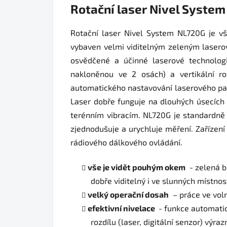
Rotační laser Nivel Syste
Rotační laser Nivel System NL720G je vše
vybaven velmi viditelným zeleným laserový
osvědčené a účinné laserové technologi
nakloněnou ve 2 osách) a vertikální ro
automatického nastavování laserového paprs
Laser dobře funguje na dlouhých úsecích 
terénním vibracím. NL720G je standardně 
zjednodušuje a urychluje měření. Zařízen
rádiového dálkového ovládání.
vše je vidět pouhým okem
- zelená ba
dobře viditelný i ve slunných místno
velký operační dosah
– práce ve vol
efektivní nivelace
- funkce automatic
rozdílu (laser, digitální senzor) výra