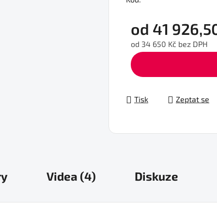
od
41 926,5
od
34 650 Kč
bez DPH
Měrná cena:
Tisk
Zeptat se
ry
Videa (4)
Diskuze