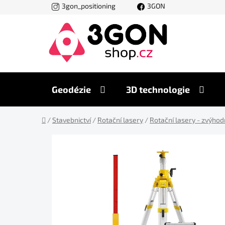
Přejít
3gon_positioning
3GON
na
obsah
Geodézie
3D technologie
Domů
/
Stavebnictví
/
Rotační lasery
/
Rotační lasery - zvýho