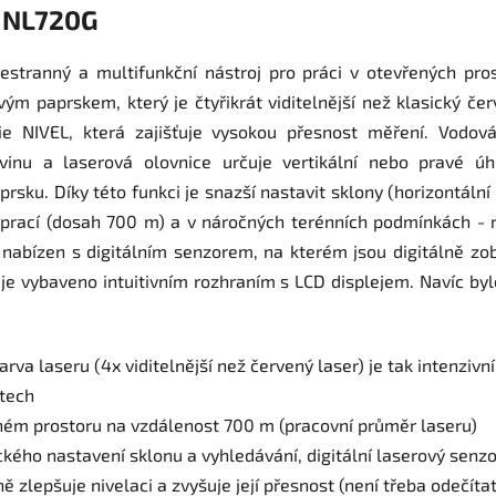
m NL720G
stranný a multifunkční nástroj pro práci v otevřených pros
m paprskem, který je čtyřikrát viditelnější než klasický čer
e NIVEL, která zajišťuje vysokou přesnost měření. Vodováh
vinu a laserová olovnice určuje vertikální nebo pravé ú
ku. Díky této funkci je snazší nastavit sklony (horizontální p
prací (dosah 700 m) a v náročných terénních podmínkách - r
nabízen s digitálním senzorem, na kterém jsou digitálně zo
í je vybaveno intuitivním rozhraním s LCD displejem. Navíc b
rva laseru (4x viditelnější než červený laser) je tak intenzivn
stech
ném prostoru na vzdálenost 700 m (pracovní průměr laseru)
kého nastavení sklonu a vyhledávání, digitální laserový senz
zně zlepšuje nivelaci a zvyšuje její přesnost (není třeba odečí