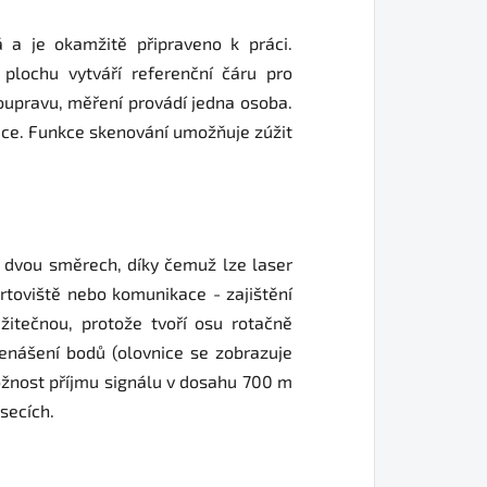
 a je okamžitě připraveno k práci.
plochu vytváří referenční čáru pro
soupravu, měření provádí jedna osoba.
elace. Funkce skenování umožňuje zúžit
o dvou směrech, díky čemuž lze laser
rtoviště nebo komunikace - zajištění
itečnou, protože tvoří osu rotačně
řenášení bodů (olovnice se zobrazuje
možnost příjmu signálu v dosahu 700 m
úsecích.