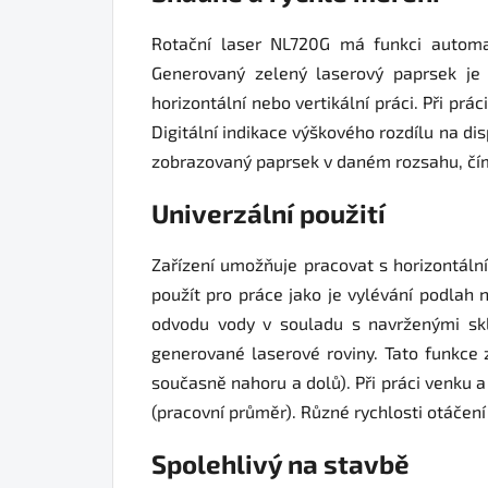
Rotační laser NL720G má funkci automat
Generovaný zelený laserový paprsek je 
horizontální nebo vertikální práci. Při pr
Digitální indikace výškového rozdílu na di
zobrazovaný paprsek v daném rozsahu, čímž
Univerzální použití
Zařízení umožňuje pracovat s horizontáln
použít pro práce jako je vylévání podlah 
odvodu vody v souladu s navrženými skl
generované laserové roviny. Tato funkce 
současně nahoru a dolů). Při práci venku a
(pracovní průměr). Různé rychlosti otáčení h
Spolehlivý na stavbě