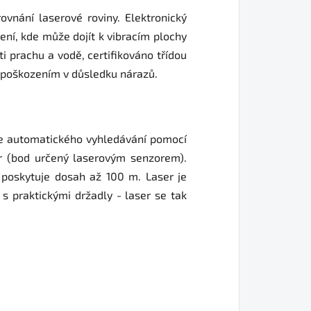
ovnání laserové roviny. Elektronický
í, kde může dojít k vibracím plochy
i prachu a vodě, certifikováno třídou
d poškozením v důsledku nárazů.
kce automatického vyhledávání pomocí
r (bod určený laserovým senzorem).
 poskytuje dosah až 100 m. Laser je
s praktickými držadly - laser se tak