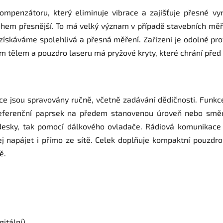
mpenzátoru, který eliminuje vibrace a zajišťuje přesné vyr
m přesnější. To má velký význam v případě stavebních měřen
získáváme spolehlivá a přesná měření. Zařízení je odolné prot
ým tělem a pouzdro laseru má pryžové kryty, které chrání pře
kce jsou spravovány ručně, včetně zadávání dědičnosti. Fun
referenční paprsek na předem stanovenou úroveň nebo smě
 desky, tak pomocí dálkového ovladače. Rádiová komunikace
j napájet i přímo ze sítě. Celek doplňuje kompaktní pouzdro 
ě.
gitální)