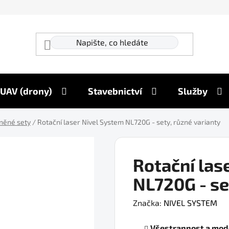
UAV (drony)
Stavebnictví
Služby
dněné sety
/
Rotační laser Nivel System NL720G - sety, různé varianty
Rotační las
NL720G - se
Značka:
NIVEL SYSTEM
Všestrannost a mod