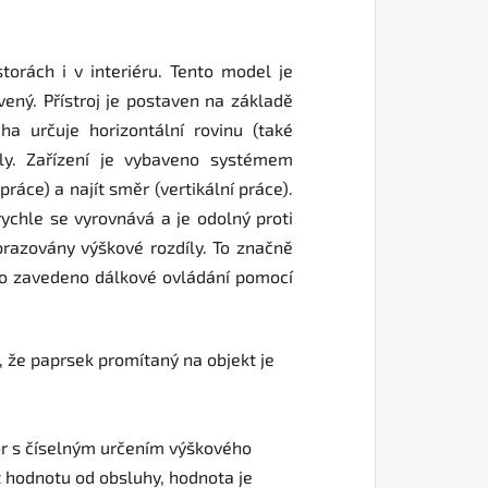
torách i v interiéru. Tento model je
vený. Přístroj je postaven na základě
a určuje horizontální rovinu (také
hly. Zařízení je vybaveno systémem
ráce) a najít směr (vertikální práce).
ychle se vyrovnává a je odolný proti
brazovány výškové rozdíly. To značně
ylo zavedeno dálkové ovládání pomocí
í, že paprsek promítaný na objekt je
or s číselným určením výškového
tat hodnotu od obsluhy, hodnota je