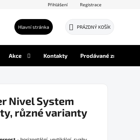
Přihlášení
Registrace
Hlavní stránka
PRÁZDNÝ KOŠÍK
NÁKUPNÍ
KOŠÍK
Akce
Kontakty
Prodávané značky
er Nivel System
ty, různé varianty
ernost
- horizontální, vertikální, svahy,