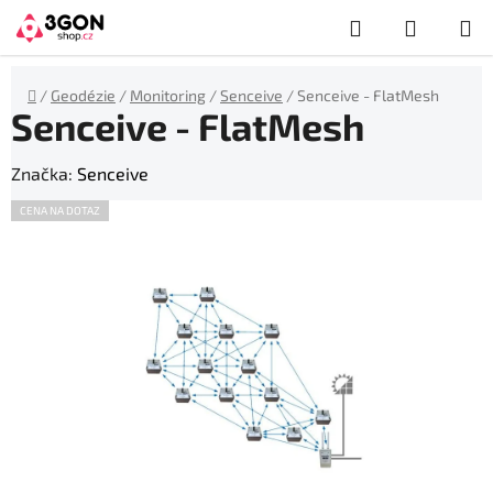
Přejít
Hledat
NÁKUP
na
obsah
KOŠÍK
Domů
/
Geodézie
/
Monitoring
/
Senceive
/
Senceive - FlatMesh
Senceive - FlatMesh
Značka:
Senceive
CENA NA DOTAZ