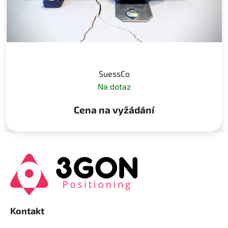
SuessCo
Na dotaz
Cena na vyžádání
Z
á
p
a
t
í
Kontakt