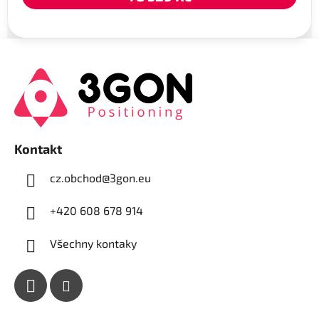
Z
á
p
a
t
í
Kontakt
cz.obchod
@
3gon.eu
+420 608 678 914
Všechny kontaky