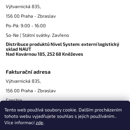
Výtvarnická 835,
156 00 Praha - Zbraslav
Po-Pá: 9:00 - 16:00
So-Ne | Státní svátky: Zavřeno
Distribuce produktů Nivel System: externí logistický
sklad NAUT
Nad Kovárnou 185, 252 68 Kněževes
Fakturační adresa
Výtvarnická 835,
156 00 Praha - Zbraslav
Czechia
IČO: 07724861
Tento web používá soubory cookie. Dalším procházením
tohoto webu vyjadřujete souhlas s jejich používáním..
IČ DPH: CZ07724861
Více informací
zde
.