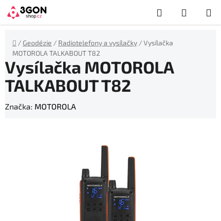
Přejít
Hledat
NÁKUP
na
obsah
KOŠÍK
Domů
/
Geodézie
/
Radiotelefony a vysílačky
/
Vysílačka
MOTOROLA TALKABOUT T82
Vysílačka MOTOROLA
TALKABOUT T82
Značka:
MOTOROLA