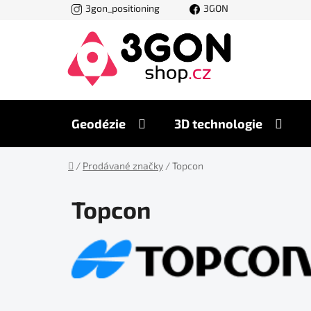
Přejít
3gon_positioning
3GON
na
obsah
Geodézie
3D technologie
Domů
/
Prodávané značky
/
Topcon
Topcon