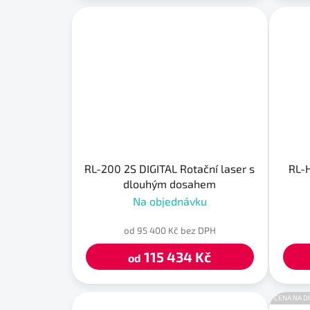
RL-200 2S DIGITAL Rotační laser s
RL-H
dlouhým dosahem
Na objednávku
od 95 400 Kč bez DPH
115 434 Kč
od
CENA NA D