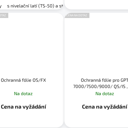
JJ1)
y
s nivelační latí (TS-50) a stativem (SJJ1)
OTAZ
CENA NA DOTAZ
Ochranná fólie OS/FX
Ochranná fólie pro GP
7000/7500/9000/ QS/IS ,
100/2000, GMS-2
Na dotaz
Na dotaz
Cena na vyžádání
Cena na vyžádání