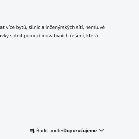
 více bytů, silnic a inženýrských sítí, nemluvě
ky splnit pomocí inovativních řešení, která
Ř
Řadit podle:
Doporučujeme
a