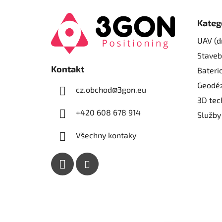
Z
á
Kateg
p
UAV (d
a
Staveb
t
Kontakt
í
Bateri
Geodéz
cz.obchod
@
3gon.eu
3D tec
+420 608 678 914
Služby
Všechny kontaky