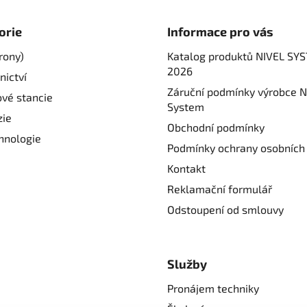
l
á
d
orie
Informace pro vás
a
rony)
Katalog produktů NIVEL SY
c
2026
í
nictví
p
Záruční podmínky výrobce N
ové stancie
r
System
ie
v
Obchodní podmínky
k
hnologie
Podmínky ochrany osobních
y
v
Kontakt
ý
Reklamační formulář
p
Odstoupení od smlouvy
i
s
u
Služby
Pronájem techniky