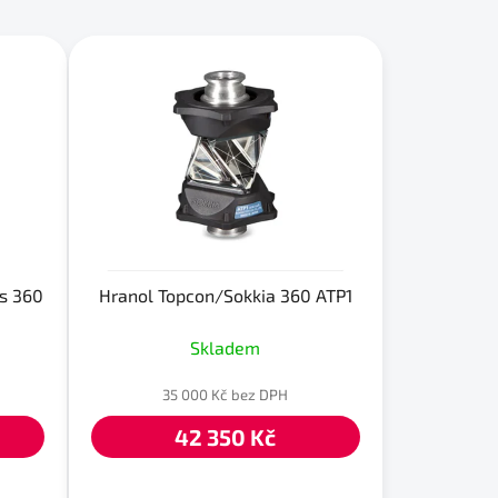
z
e
n
í
p
r
o
d
u
k
t
es 360
Hranol Topcon/Sokkia 360 ATP1
ů
Skladem
35 000 Kč bez DPH
42 350 Kč