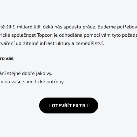
žít 9 miliard lidí, čeká nás spousta práce. Budeme potřebovat
erická společnost Topcon je odhodlána pomoci vám tyto požadav
tváření udržitelné infrastruktury a zemědělství.
ro vás
í stejně dobře jako vy.
em na vaše specifické potřeby.
OTEVŘÍT FILTR