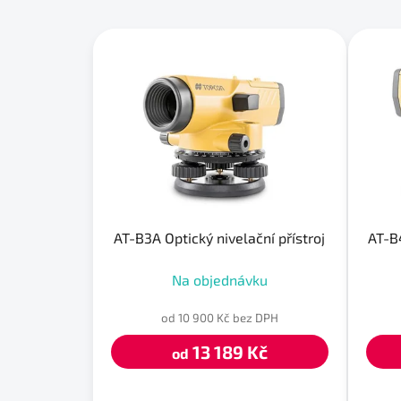
V
ý
p
i
s
p
r
o
d
u
AT-B3A Optický nivelační přístroj
AT-B4
k
Na objednávku
t
ů
od 10 900 Kč bez DPH
13 189 Kč
od