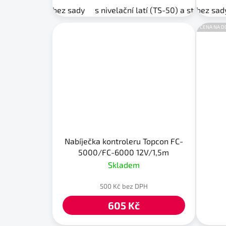
bez sady
s nivelační latí (TS-50) a stativem (S
bez sad
CENA NA D
Nabíječka kontroleru Topcon FC-
5000/FC-6000 12V/1,5m
Skladem
500 Kč bez DPH
605 Kč