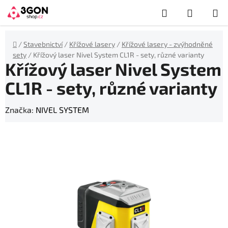
Přejít
Hledat
NÁKUP
na
obsah
KOŠÍK
Domů
/
Stavebnictví
/
Křížové lasery
/
Křížové lasery - zvýhodněné
sety
/
Křížový laser Nivel System CL1R - sety, různé varianty
Křížový laser Nivel System
CL1R - sety, různé varianty
Značka:
NIVEL SYSTEM