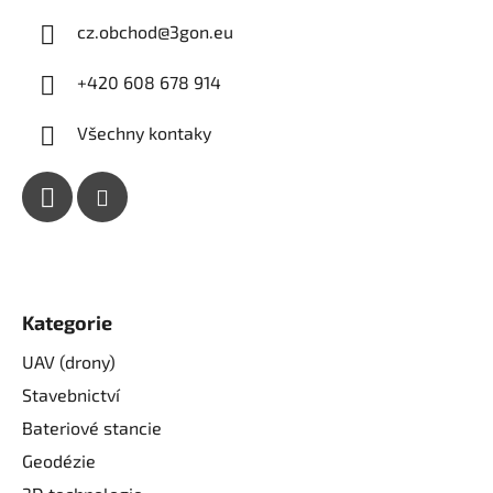
cz.obchod
@
3gon.eu
+420 608 678 914
Všechny kontaky
Kategorie
UAV (drony)
Stavebnictví
Bateriové stancie
Geodézie