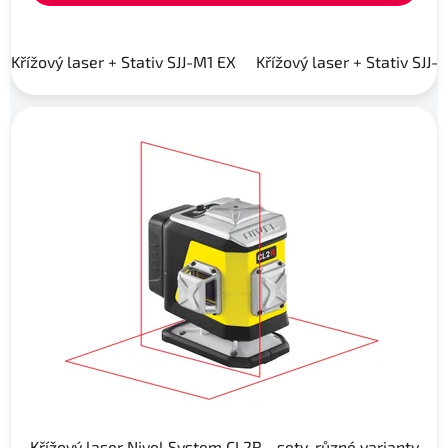
Křížový laser + Stativ SJJ-M1 EX
Křížový laser + Stativ SJJ-
Křížový laser Nivel System CL2R - sety, různé varianty