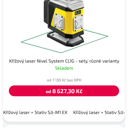
Křížový laser Nivel System CL1G - sety, různé varianty
Skladem
od 7 130 Kč bez DPH
8 627,30 Kč
od
Křížový laser + Stativ SJJ-M1 EX
Křížový laser + Stativ SJJ-