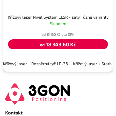
Křížový laser Nivel System CL5R - sety, různé varianty
Skladem
od 15 160 Kč bez DPH
18 343,60 Kč
od
Křížový laser + Rozpěrná tyč LP-36
Křížový laser + Stativ 
Z
á
p
a
t
í
Kontakt