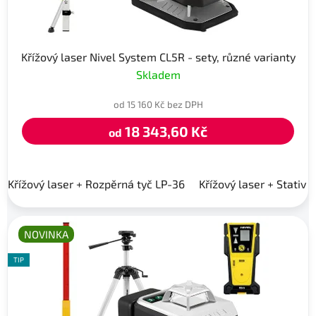
Křížový laser Nivel System CL5R - sety, různé varianty
Skladem
od 15 160 Kč bez DPH
18 343,60 Kč
od
Křížový laser + Rozpěrná tyč LP-36
Křížový laser + Stativ 
NOVINKA
TIP