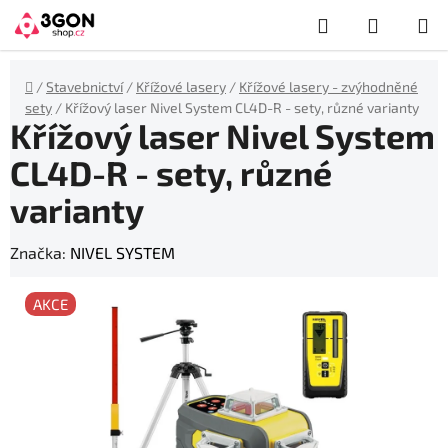
Přejít
Hledat
NÁKUP
na
obsah
KOŠÍK
Domů
/
Stavebnictví
/
Křížové lasery
/
Křížové lasery - zvýhodněné
sety
/
Křížový laser Nivel System CL4D-R - sety, různé varianty
Křížový laser Nivel System
CL4D-R - sety, různé
varianty
Značka:
NIVEL SYSTEM
AKCE