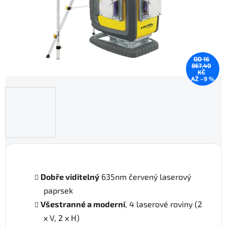
OD 16
867,40
KČ
AŽ –9 %
Dobře viditelný
635nm červený laserový
paprsek
Všestranné a moderní
, 4 laserové roviny (2
x V, 2 x H)