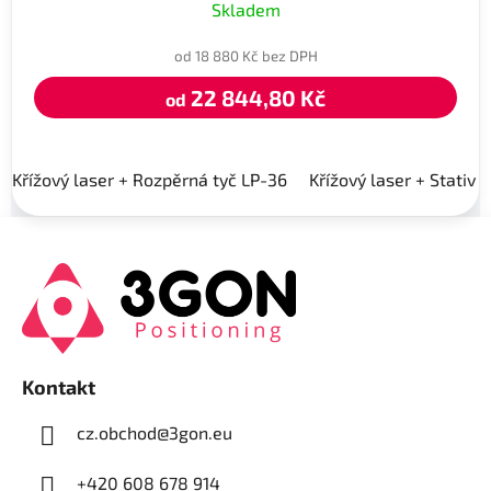
Skladem
od 18 880 Kč bez DPH
22 844,80 Kč
od
Křížový laser + Rozpěrná tyč LP-36
Křížový laser + Stativ 
Z
á
p
a
t
í
Kontakt
cz.obchod
@
3gon.eu
+420 608 678 914