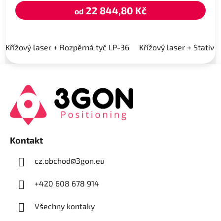
22 844,80 Kč
od
Křížový laser + Rozpěrná tyč LP-36
Křížový laser + Stativ 
Z
á
p
a
t
í
Kontakt
cz.obchod
@
3gon.eu
+420 608 678 914
Všechny kontaky