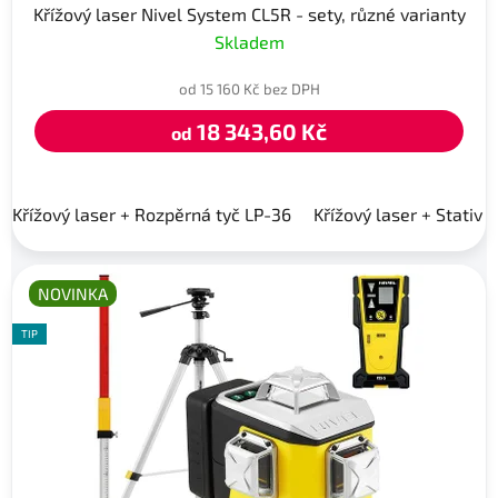
Křížový laser Nivel System CL5R - sety, různé varianty
Skladem
od 15 160 Kč bez DPH
18 343,60 Kč
od
Křížový laser + Rozpěrná tyč LP-36
Křížový laser + Stativ 
NOVINKA
TIP