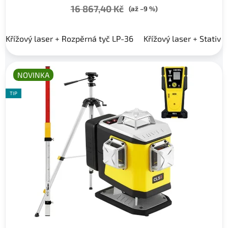
16 867,40 Kč
(až –9 %)
Křížový laser + Rozpěrná tyč LP-36
Křížový laser + Stativ 
NOVINKA
TIP