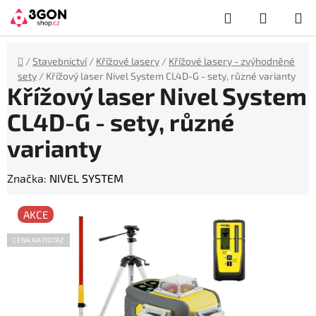
Přejít
Hledat
NÁKUP
na
obsah
KOŠÍK
Domů
/
Stavebnictví
/
Křížové lasery
/
Křížové lasery - zvýhodněné
sety
/
Křížový laser Nivel System CL4D-G - sety, různé varianty
Křížový laser Nivel System
CL4D-G - sety, různé
varianty
Značka:
NIVEL SYSTEM
AKCE
CENA NA DOTAZ