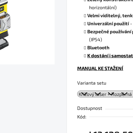
horizontální)
Velmi viditelný, ten
Univerzální použití
-
Bezpečné používání 
(IP54)
Bluetooth
K dostání i samosta
MANUAL KE STAŽENÍ
Varianta setu
Dostupnost
Kód: