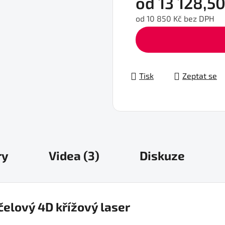
od
13 128,50
od
10 850 Kč
bez DPH
Měrná cena:
Tisk
Zeptat se
ry
Videa (3)
Diskuze
čelový 4D křížový laser