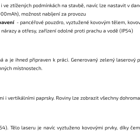
 ve ztížených podmínkách na stavbě, navíc lze nastavit v dan
4000mAh), možnost nabíjení za provozu
bavení
- pancéřové pouzdro, vyztužené kovovým tělem, kovové
nárazy a otřesy, zařízení odolné proti prachu a vodě (IP54)
 a je ihned připraven k práci. Generovaný zelený laserový pa
nných místnostech.
i i vertikálními paprsky. Roviny lze zobrazit všechny dohroma
IP54). Tělo laseru je navíc vyztuženo kovovými prvky, díky č