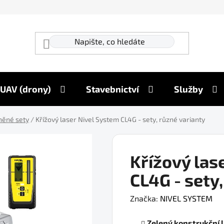
UAV (drony)
Stavebnictví
Služby
něné sety
/
Křížový laser Nivel System CL4G - sety, různé varianty
Křížový las
CL4G - sety
Značka:
NIVEL SYSTEM
Zelený konstrukční 