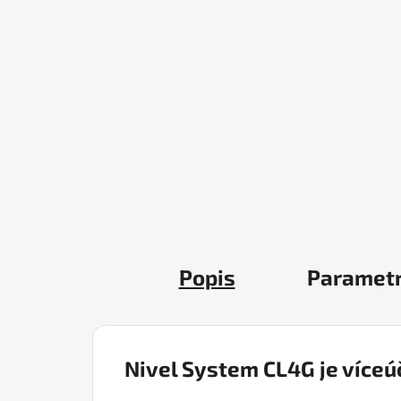
Popis
Paramet
Nivel System
CL4G
je víceú