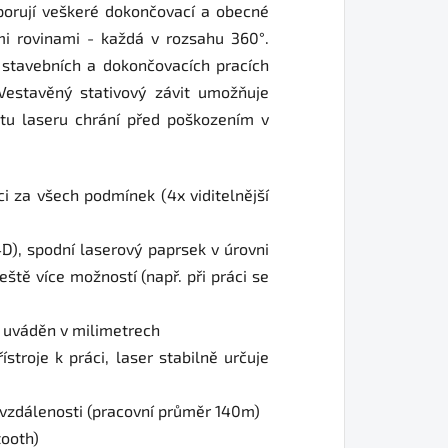
dporují veškeré dokončovací a obecné
mi rovinami - každá v rozsahu 360°.
 stavebních a dokončovacích pracích
Vestavěný stativový závit umožňuje
rytu laseru chrání před poškozením v
i za všech podmínek (4x viditelnější
4D), spodní laserový paprsek v úrovni
ště více možností (např. při práci se
l uváděn v milimetrech
troje k práci, laser stabilně určuje
vzdálenosti (pracovní průměr 140m)
tooth)