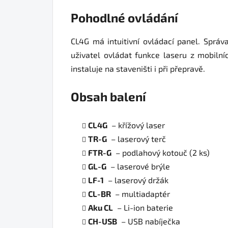
Pohodlné ovládání
CL4G má intuitivní ovládací panel. Správ
uživatel ovládat funkce laseru z mobiln
instaluje na staveništi i při přepravě.
Obsah balení
CL4G
– křížový laser
TR-G
– laserový terč
FTR-G
– podlahový kotouč (2 ks)
GL-G
– laserové brýle
LF-1
– laserový držák
CL-BR
– multiadaptér
Aku CL
– Li-ion baterie
CH-USB
– USB nabíječka