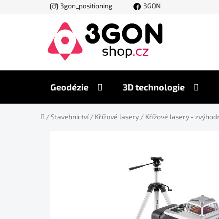
Přejít
3gon_positioning
3GON
na
obsah
Geodézie
3D technologie
Domů
/
Stavebnictví
/
Křížové lasery
/
Křížové lasery - zvýhod