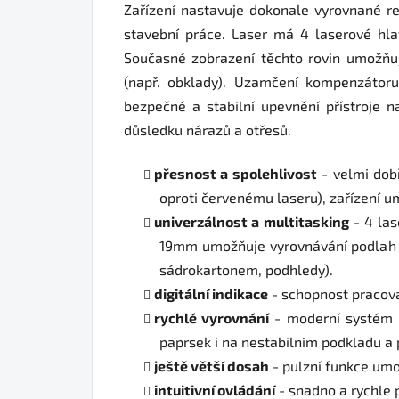
Zařízení nastavuje dokonale vyrovnané ref
stavební práce. Laser má 4 laserové hla
Současné zobrazení těchto rovin umožňuje
(např. obklady). Uzamčení kompenzátoru
bezpečné a stabilní upevnění přístroje n
důsledku nárazů a otřesů.
přesnost a spolehlivost
-
velmi dobř
oproti červenému laseru), zařízení 
univerzálnost a multitasking
-
4 las
19mm umožňuje vyrovnávání podlah a p
sádrokartonem, podhledy).
digitální indikace
-
schopnost pracova
rychlé vyrovnání
-
moderní systém ma
paprsek i na nestabilním podkladu a
ještě větší dosah
-
pulzní funkce umo
intuitivní ovládání
-
snadno a rychle p