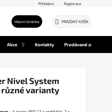
Přihlášení
Registrace
Hlavní stránka
PRÁZDNÝ KOŠÍK
NÁKUPNÍ
KOŠÍK
Akce
Kontakty
Prodávané značky
er Nivel System
, různé varianty
laser
– 4 roviny 360° (2 x vertikální, 2 x