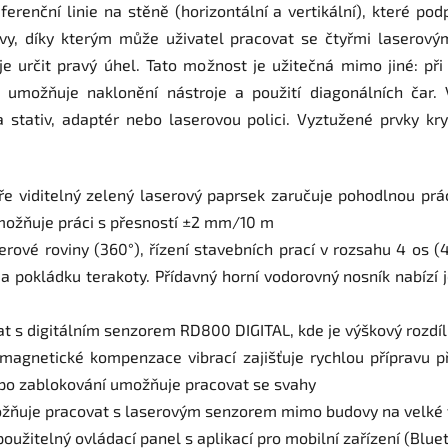
erenční linie na stěně (horizontální a vertikální), které po
vy, díky kterým může uživatel pracovat se čtyřmi laserový
 určit pravý úhel. Tato možnost je užitečná mimo jiné: při
 umožňuje naklonění nástroje a použití diagonálních čar. 
a stativ, adaptér nebo laserovou polici. Vyztužené prvky k
e viditelný zelený laserový paprsek zaručuje pohodlnou prác
umožňuje práci s přesností ±2 mm/10 m
erové roviny (360°), řízení stavebních prací v rozsahu 4 os (
okládku terakoty. Přídavný horní vodorovný nosník nabízí je
t s digitálním senzorem RD800 DIGITAL, kde je výškový rozdí
gnetické kompenzace vibrací zajišťuje rychlou přípravu přís
 po zablokování umožňuje pracovat se svahy
žňuje pracovat s laserovým senzorem mimo budovy na velké 
oužitelný ovládací panel s aplikací pro mobilní zařízení (Blue