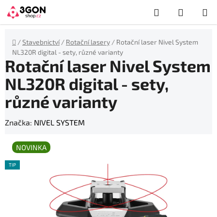
Přejít
Hledat
NÁKUP
na
obsah
KOŠÍK
Domů
/
Stavebnictví
/
Rotační lasery
/
Rotační laser Nivel System
NL320R digital - sety, různé varianty
Rotační laser Nivel System
NL320R digital - sety,
různé varianty
Značka:
NIVEL SYSTEM
NOVINKA
TIP