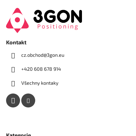
á
p
a
t
í
Kontakt
cz.obchod
@
3gon.eu
+420 608 678 914
Všechny kontaky
Kategorie