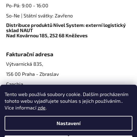
Po-Pá: 9:00 - 16:00
So-Ne | Státní svátky: Zavřeno
Distribuce produktů Nivel System: externí logistický
sklad NAUT
Nad Kovárnou 185, 252 68 Kněževes
Fakturační adresa
Výtvarnická 835,
156 00 Praha - Zbraslav
Czechia
IČO: 07724861
Tento web používá soubory cookie. Dalším procházením
tohoto webu vyjadřujete souhlas s jejich používáním..
IČ DPH: CZ07724861
Více informací
zde
.
Nastavení