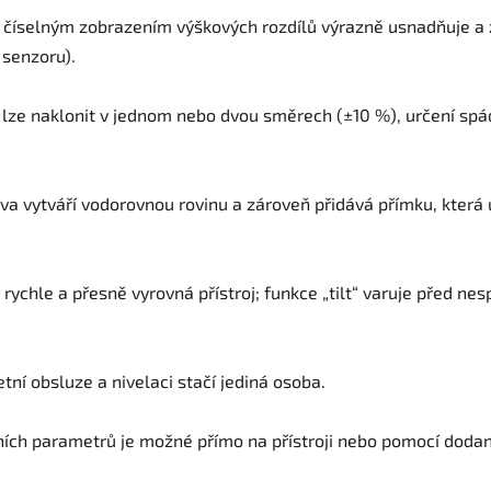
s číselným zobrazením výškových rozdílů výrazně usnadňuje a 
 senzoru).
lze naklonit v jednom nebo dvou směrech (±10 %), určení spá
va vytváří vodorovnou rovinu a zároveň přidává přímku, která
ychle a přesně vyrovná přístroj; funkce „tilt“ varuje před n
ní obsluze a nivelaci stačí jediná osoba.
ích parametrů je možné přímo na přístroji nebo pomocí doda