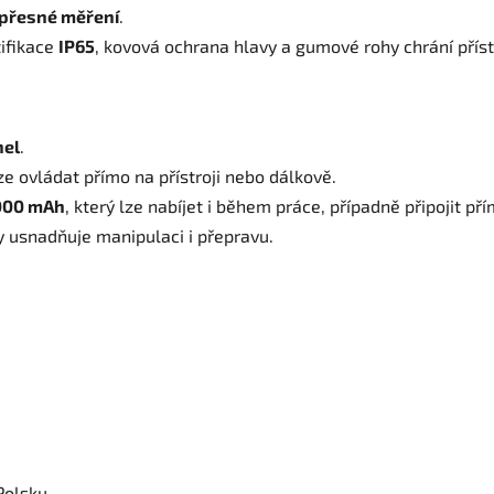
 přesné měření
.
tifikace
IP65
, kovová ochrana hlavy a gumové rohy chrání přís
nel
.
e ovládat přímo na přístroji nebo dálkově.
000 mAh
, který lze nabíjet i během práce, případně připojit pří
 usnadňuje manipulaci i přepravu.
Polsku.