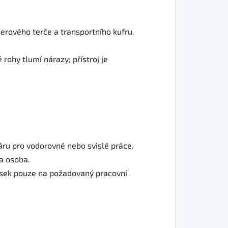
serového terče a transportního kufru.
ohy tlumí nárazy; přístroj je
čáru pro vodorovné nebo svislé práce.
na osoba.
sek pouze na požadovaný pracovní