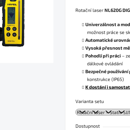
Rotační laser
NL620G DIG
Univerzálnost a mo
možnost práce se sk
Automatické urovná
Vysoká přesnost mě
Pohodlí při práci
– ze
dálkové ovládání
Bezpečné používání 
konstrukce (IP65)
K dostání i samosta
Varianta setu
Dostupnost