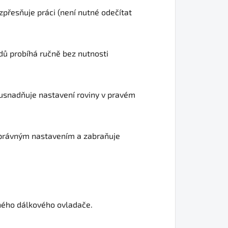
zpřesňuje práci (není nutné odečítat
dů probíhá ručně bez nutnosti
 usnadňuje nastavení roviny v pravém
esprávným nastavením a zabraňuje
ného dálkového ovladače.