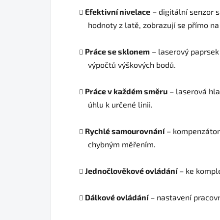
Efektivní nivelace
– digitální senzor 
hodnoty z latě, zobrazují se přímo na
Práce se sklonem
– laserový paprsek 
výpočtů výškových bodů.
Práce v každém směru
– laserová hla
úhlu k určené linii.
Rychlé samourovnání
– kompenzátor r
chybným měřením.
Jednočlověkové ovládání
– ke komplet
Dálkové ovládání
– nastavení pracovn