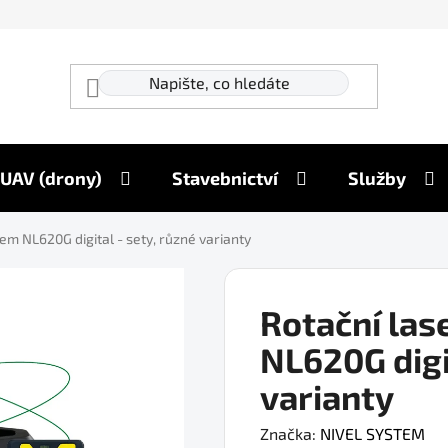
UAV (drony)
Stavebnictví
Služby
tem NL620G digital - sety, různé varianty
Rotační las
NL620G digit
varianty
Značka:
NIVEL SYSTEM