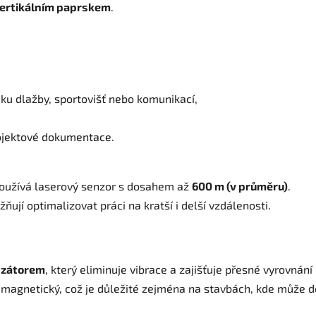
vertikálním paprskem
.
dku dlažby, sportovišť nebo komunikací,
rojektové dokumentace.
 používá laserový senzor s dosahem až
600 m (v průměru)
.
ují optimalizovat práci na kratší i delší vzdálenosti.
nzátorem
, který eliminuje vibrace a zajišťuje přesné vyrovnání
ž magnetický, což je důležité zejména na stavbách, kde může