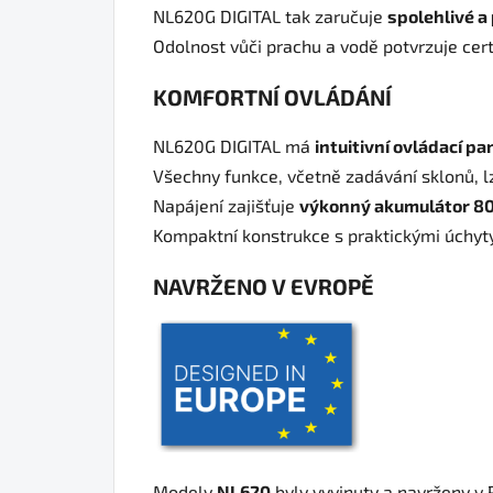
NL620G DIGITAL tak zaručuje
spolehlivé a
Odolnost vůči prachu a vodě potvrzuje cer
KOMFORTNÍ OVLÁDÁNÍ
NL620G DIGITAL má
intuitivní ovládací pa
Všechny funkce, včetně zadávání sklonů, lz
Napájení zajišťuje
výkonný akumulátor 8
Kompaktní konstrukce s praktickými úchyty
NAVRŽENO V EVROPĚ
Modely
NL620
byly vyvinuty a navrženy v 