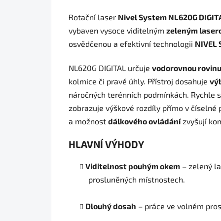
Rotační laser
Nivel System NL620G DIGIT
vybaven vysoce viditelným
zeleným lase
osvědčenou a efektivní technologii
NIVEL 
NL620G DIGITAL určuje
vodorovnou rovin
kolmice či pravé úhly. Přístroj dosahuje
vý
náročných terénních podmínkách. Rychle s
zobrazuje výškové rozdíly přímo v číselné
a možnost
dálkového ovládání
zvyšují kom
HLAVNÍ VÝHODY
Viditelnost pouhým okem
– zelený la
prosluněných místnostech.
Dlouhý dosah
– práce ve volném pros