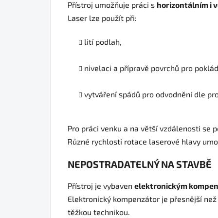
Přístroj umožňuje práci s
horizontálním i 
Laser lze použít při:
lití podlah,
nivelaci a přípravě povrchů pro poklá
vytváření spádů pro odvodnění dle p
Pro práci venku a na větší vzdálenosti se
Různé rychlosti rotace laserové hlavy umožň
NEPOSTRADATELNÝ NA STAVBĚ
Přístroj je vybaven
elektronickým kompe
Elektronický kompenzátor je přesnější ne
těžkou technikou.