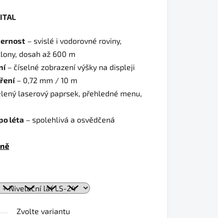
ITAL
dernost
– svislé i vodorovné roviny,
lony, dosah až 600 m
ní
– číselné zobrazení výšky na displeji
ření
– 0,72 mm / 10 m
lený laserový paprsek, přehledné menu,
po léta
– spolehlivá a osvědčená
tně
Zvolte variantu