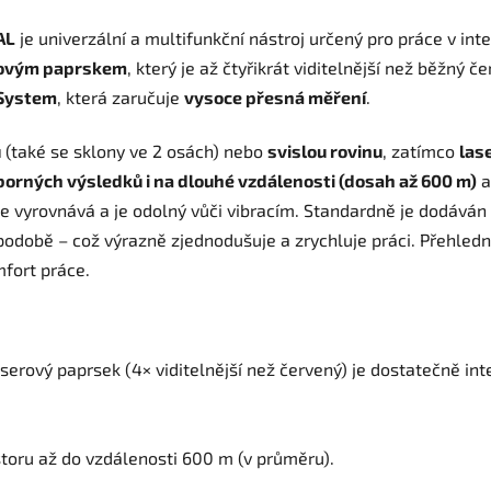
AL
je univerzální a multifunkční nástroj určený pro práce v inte
rovým paprskem
, který je až čtyřikrát viditelnější než běžný 
System
, která zaručuje
vysoce přesná měření
.
u
(také se sklony ve 2 osách) nebo
svislou rovinu
, zatímco
las
borných výsledků i na dlouhé vzdálenosti (dosah až 600 m)
a
e vyrovnává a je odolný vůči vibracím. Standardně je dodáván
 podobě – což výrazně zjednodušuje a zrychluje práci. Přehled
fort práce.
serový paprsek (4× viditelnější než červený) je dostatečně inten
toru až do vzdálenosti 600 m (v průměru).