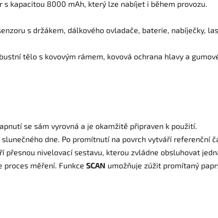
r s kapacitou 8000 mAh, který lze nabíjet i během provozu.
senzoru s držákem, dálkového ovladače, baterie, nabíječky, la
bustní tělo s kovovým rámem, kovová ochrana hlavy a gumové r
apnutí se sám vyrovná a je okamžitě připraven k použití.
a slunečného dne. Po promítnutí na povrch vytváří referenční 
oří přesnou nivelovací sestavu, kterou zvládne obsluhovat jed
e proces měření. Funkce
SCAN
umožňuje zúžit promítaný papr