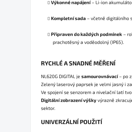
Výkonné napájení
– Li-ion akumuláto
Kompletní sada
– včetně digitálního 
Připraven do každých podmínek
– ro
prachotěsný a voděodolný (IP65).
RYCHLÉ A SNADNÉ MĚŘENÍ
NL620G DIGITAL je
samourovnávací
– po z
Zelený laserový paprsek je velmi jasný i z
Ve spojení se senzorem a nivelační latí tv
Digitální zobrazení výšky
výrazně zkracuj
sektor.
UNIVERZÁLNÍ POUŽITÍ