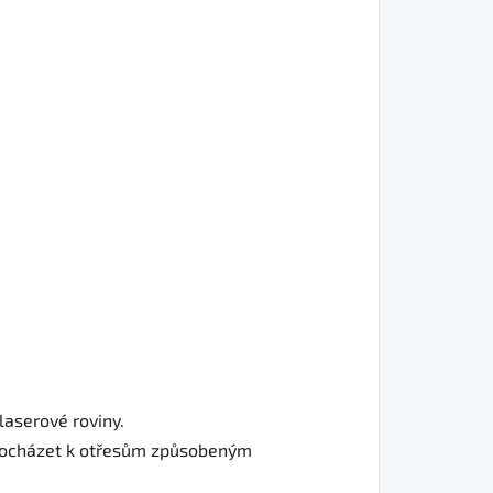
 laserové roviny.
 docházet k otřesům způsobeným