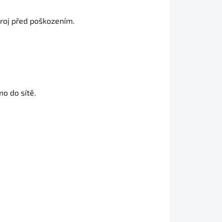
troj před poškozením.
mo do sítě.