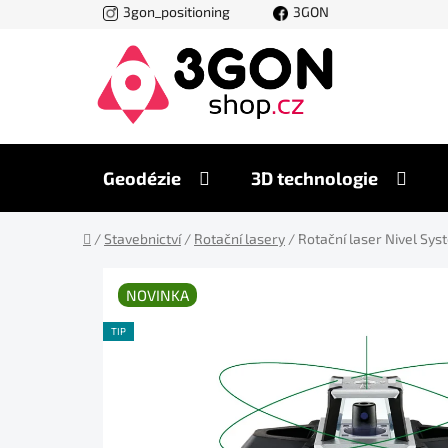
Přejít
3gon_positioning
3GON
na
obsah
Geodézie
3D technologie
Domů
/
Stavebnictví
/
Rotační lasery
/
Rotační laser Nivel Sys
NOVINKA
TIP