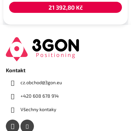
21 392,80 Kč
Z
á
p
a
t
í
Kontakt
cz.obchod
@
3gon.eu
+420 608 678 914
Všechny kontaky