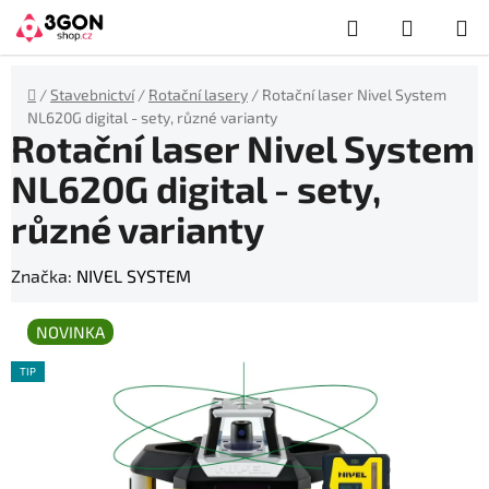
Přejít
Hledat
NÁKUP
na
obsah
KOŠÍK
Domů
/
Stavebnictví
/
Rotační lasery
/
Rotační laser Nivel System
NL620G digital - sety, různé varianty
Rotační laser Nivel System
NL620G digital - sety,
různé varianty
Značka:
NIVEL SYSTEM
NOVINKA
TIP