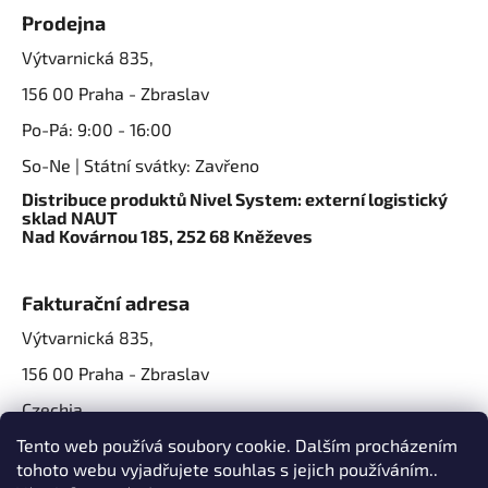
Prodejna
Výtvarnická 835,
156 00 Praha - Zbraslav
Po-Pá: 9:00 - 16:00
So-Ne | Státní svátky: Zavřeno
Distribuce produktů Nivel System: externí logistický
sklad NAUT
Nad Kovárnou 185, 252 68 Kněževes
Fakturační adresa
Výtvarnická 835,
156 00 Praha - Zbraslav
Czechia
IČO: 07724861
Tento web používá soubory cookie. Dalším procházením
tohoto webu vyjadřujete souhlas s jejich používáním..
IČ DPH: CZ07724861