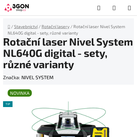
Přejít
Hledat
NÁKUP
na
obsah
KOŠÍK
Domů
/
Stavebnictví
/
Rotační lasery
/
Rotační laser Nivel System
NL640G digital - sety, různé varianty
Rotační laser Nivel System
NL640G digital - sety,
různé varianty
Značka:
NIVEL SYSTEM
NOVINKA
TIP