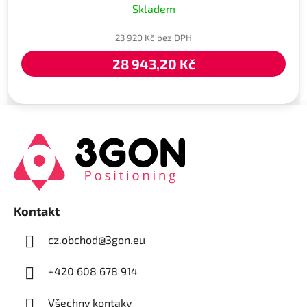
Skladem
23 920 Kč bez DPH
28 943,20 Kč
Z
á
p
a
t
í
Kontakt
cz.obchod
@
3gon.eu
+420 608 678 914
Všechny kontaky